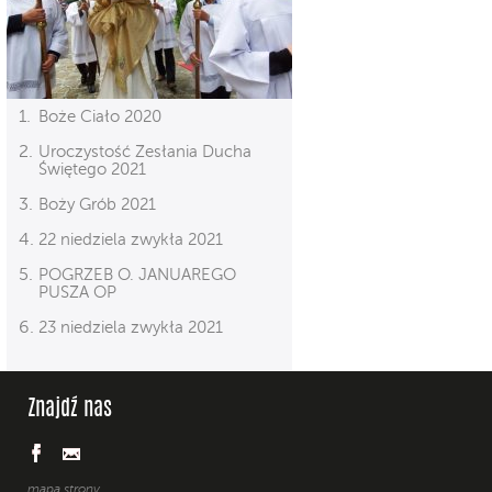
Boże Ciało 2020
Uroczystość Zesłania Ducha
Świętego 2021
Boży Grób 2021
22 niedziela zwykła 2021
POGRZEB O. JANUAREGO
PUSZA OP
23 niedziela zwykła 2021
Znajdź nas
mapa strony