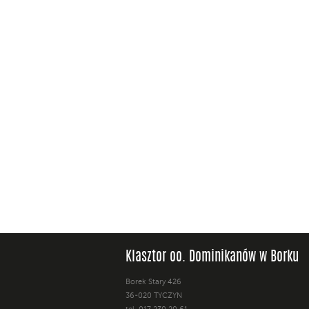
Klasztor oo. Dominikanów w Borku
Borek Stary 426
36-020 TYCZYN