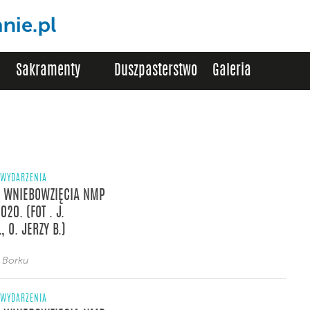
Sakramenty
Duszpasterstwo
Galeria
WYDARZENIA
 WNIEBOWZIĘCIA NMP
020. (FOT . J.
, O. JERZY B.)
z Borku
WYDARZENIA