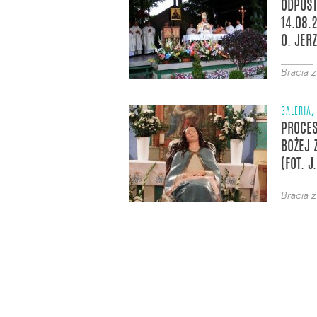
ODPUST
14.08.2
O. JERZ
Bracia 
,
GALERIA
PROCES
BOŻEJ 
(FOT. J
Bracia 