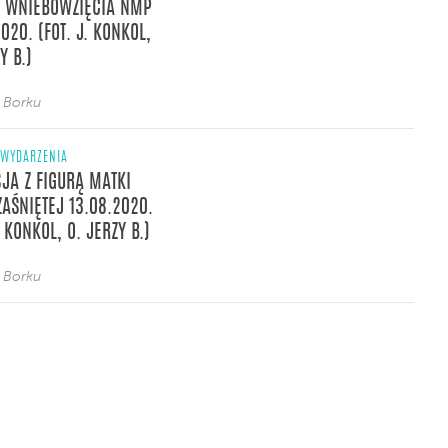
 WNIEBOWZIĘCIA NMP
020. (FOT. J. KONKOL,
Y B.)
z Borku
WYDARZENIA
JA Z FIGURĄ MATKI
ZAŚNIĘTEJ 13.08.2020.
. KONKOL, O. JERZY B.)
z Borku