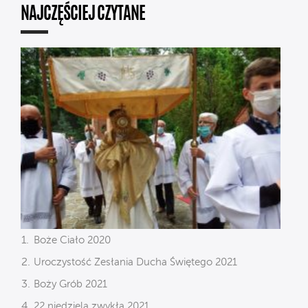
NAJCZĘŚCIEJ CZYTANE
Boże Ciało 2020
Uroczystość Zesłania Ducha Świętego 2021
Boży Grób 2021
22 niedziela zwykła 2021