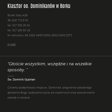
Klasztor oo. Dominikanów w Borku
Borek Stary 426
36-020 TYCZYN
tel. 017 230 20 61
tel. 017 229 80 16
Nr rachunku: 46 1020 4405 0000 2802 0245 2373
e-mail
"Głoście wszystkim, wszędzie i na wszelkie
sposoby. "
Św. Dominik Guzman
Chcemy podejmować misję św. Dominika: pragnienie odważnego
głoszenia Boga, budowanie życia we wspólnocie oraz poszukiwania
prawdy w świecie.