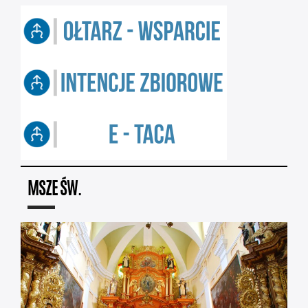
MSZE ŚW.