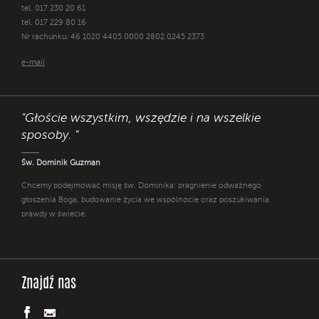
tel. 017 230 20 61
tel. 017 229 80 16
Nr rachunku: 46 1020 4405 0000 2802 0245 2373
e-mail
"Głoście wszystkim, wszędzie i na wszelkie
sposoby. "
Św. Dominik Guzman
Chcemy podejmować misję św. Dominika: pragnienie odważnego
głoszenia Boga, budowanie życia we wspólnocie oraz poszukiwania
prawdy w świecie.
Znajdź nas