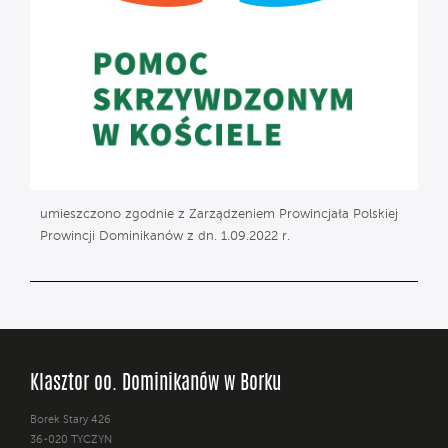
umieszczono zgodnie z Zarządzeniem Prowincjała Polskiej
Prowincji Dominikanów z dn. 1.09.2022 r.
Klasztor oo. Dominikanów w Borku
Borek Stary 426
36-020 TYCZYN