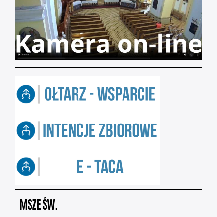
MSZE ŚW.