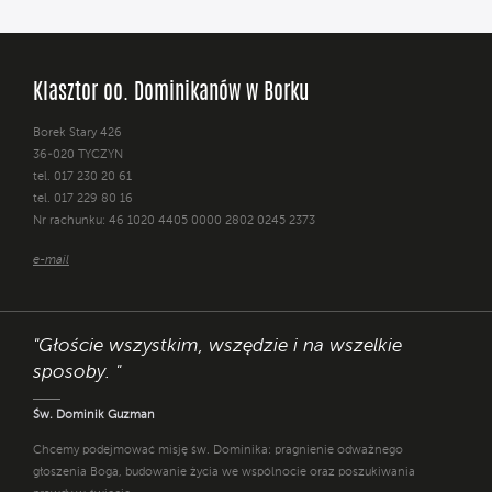
Klasztor oo. Dominikanów w Borku
Borek Stary 426
36-020 TYCZYN
tel. 017 230 20 61
tel. 017 229 80 16
Nr rachunku: 46 1020 4405 0000 2802 0245 2373
e-mail
"Głoście wszystkim, wszędzie i na wszelkie
sposoby. "
Św. Dominik Guzman
Chcemy podejmować misję św. Dominika: pragnienie odważnego
głoszenia Boga, budowanie życia we wspólnocie oraz poszukiwania