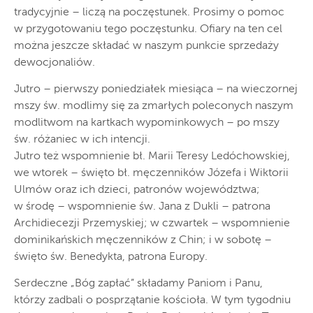
tradycyjnie – liczą na poczęstunek. Prosimy o pomoc
w przygotowaniu tego poczęstunku. Ofiary na ten cel
można jeszcze składać w naszym punkcie sprzedaży
dewocjonaliów.
Jutro – pierwszy poniedziałek miesiąca – na wieczornej
mszy św. modlimy się za zmarłych poleconych naszym
modlitwom na kartkach wypominkowych – po mszy
św. różaniec w ich intencji.
Jutro też wspomnienie bł. Marii Teresy Ledóchowskiej,
we wtorek – święto bł. męczenników Józefa i Wiktorii
Ulmów oraz ich dzieci, patronów województwa;
w środę – wspomnienie św. Jana z Dukli – patrona
Archidiecezji Przemyskiej; w czwartek – wspomnienie
dominikańskich męczenników z Chin; i w sobotę –
święto św. Benedykta, patrona Europy.
Serdeczne „Bóg zapłać” składamy Paniom i Panu,
którzy zadbali o posprzątanie kościoła. W tym tygodniu