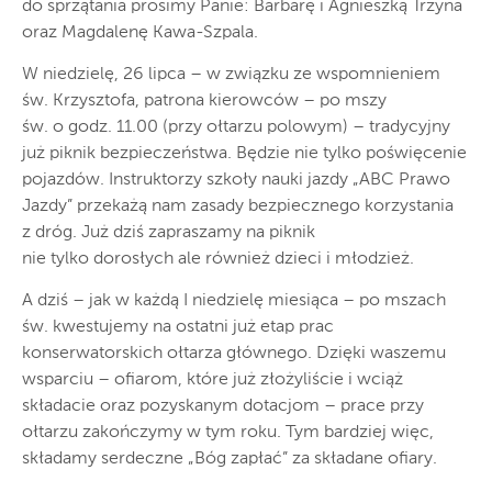
do sprzątania prosimy Panie: Barbarę i Agnieszką Trzyna
oraz Magdalenę Kawa-Szpala.
W niedzielę, 26 lipca – w związku ze wspomnieniem
św. Krzysztofa, patrona kierowców – po mszy
św. o godz. 11.00 (przy ołtarzu polowym) – tradycyjny
już piknik bezpieczeństwa. Będzie nie tylko poświęcenie
pojazdów. Instruktorzy szkoły nauki jazdy „ABC Prawo
Jazdy” przekażą nam zasady bezpiecznego korzystania
z dróg. Już dziś zapraszamy na piknik
nie tylko dorosłych ale również dzieci i młodzież.
A dziś – jak w każdą I niedzielę miesiąca – po mszach
św. kwestujemy na ostatni już etap prac
konserwatorskich ołtarza głównego. Dzięki waszemu
wsparciu – ofiarom, które już złożyliście i wciąż
składacie oraz pozyskanym dotacjom – prace przy
ołtarzu zakończymy w tym roku. Tym bardziej więc,
składamy serdeczne „Bóg zapłać” za składane ofiary.