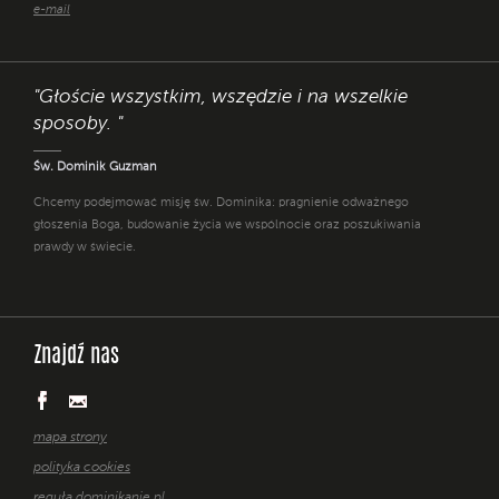
e-mail
"Głoście wszystkim, wszędzie i na wszelkie
sposoby. "
Św. Dominik Guzman
Chcemy podejmować misję św. Dominika: pragnienie odważnego
głoszenia Boga, budowanie życia we wspólnocie oraz poszukiwania
prawdy w świecie.
Znajdź nas
mapa strony
polityka cookies
reguła dominikanie.pl