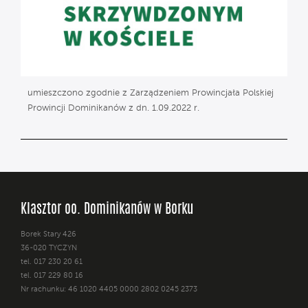
umieszczono zgodnie z Zarządzeniem Prowincjała Polskiej
Prowincji Dominikanów z dn. 1.09.2022 r.
Klasztor oo. Dominikanów w Borku
Borek Stary 426
36-020 TYCZYN
tel. 017 230 20 61
tel. 017 229 80 16
Nr rachunku: 46 1020 4405 0000 2802 0245 2373