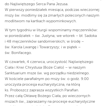
do Najświętszego Serca Pana Jezusa.
W pierwszy poniedziałek miesiąca, podczas wieczornej
mszy św. modlimy się za zmarłych poleconych naszym
modlitwom na kartkach wypominkowych.
W tym tygodniu w liturgii wspominamy męczenników:
w poniedziałek – św. Justyna; we wtorek – bł. Sadoka
i 48 męczenników sandomierskich; w środę –
św. Karola Lwangę i Towarzyszy; i w piątek –
św. Bonifacego.
W czwartek, 4 czerwca, uroczystość Najświętszego
Ciała i Krwi Chrystusa (Boże Ciało) – w naszym
Sanktuarium msze św. wg porządku niedzielnego.
W kościele parafialnym po mszy św. o godz. 9.00
uroczysta procesja eucharystyczna, na którą
ks. Proboszcz zaprasza wszystkich Parafian.
Przez całą Oktawę Bożego Ciała, po wieczornych
mszach św., zapraszamy na procesje eucharystyczne