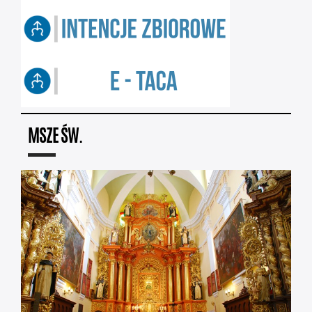
MSZE ŚW.