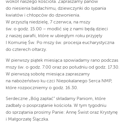
wokół naszego kościoła. Zapraszamy panów
do niesienia baldachimu, dziewczynki do sypania
kwiatów i chłopców do dzwonienia.
W przyszłą niedzielę, 7 czerwca, na mszy
św. o godz. 15.00 – modlić się z nami będą dzieci
z naszej parafii, które w ubiegłym roku przyjęły
I Komunię Św. Po mszy św. procesja eucharystyczna
do czterech ołtarzy.
W pierwszy piątek miesiąca spowiadamy rano podczas
mszy św. o godz. 7.00 oraz po południu od godz. 17.30.
W pierwszą sobotę miesiąca zapraszamy
na nabożeństwo ku czci Niepokalanego Serca NMP,
które rozpoczniemy o godz. 16.30.
Serdeczne „Bóg zapłać” składamy Paniom, które
zadbały o posprzątanie kościoła. W tym tygodniu
do sprzątania prosimy Panie: Annę Świst oraz Krystynę
i Małgorzatę Ślączka.