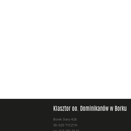
Klasztor oo. Dominikanów w Borku
Borek Stary 426
36-020 TYCZYN