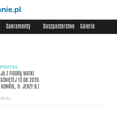
Sakramenty
Duszpasterstwo
Galeria
WYDARZENIA
JA Z FIGURĄ MATKI
ZAŚNIĘTEJ 13.08.2020.
. KONKOL, O. JERZY B.)
z Borku