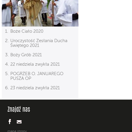
Boże Ciało 2020
Uroczystość Zesłania Ducha
Świętego 2021
Boży Grób 2021
22 niedziela zwykła 2021
POGRZEB O. JANUAREGO
PUSZA OP
23 niedziela zwykła 2021
Znajdź nas
mapa strony