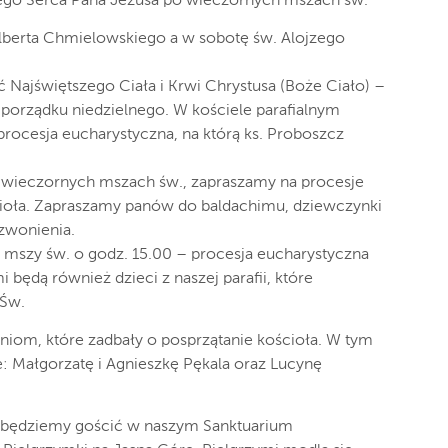
zego Serca Pana Jezusa po wieczornych mszach św.
berta Chmielowskiego a w sobotę św. Alojzego
 Najświętszego Ciała i Krwi Chrystusa (Boże Ciało) –
orządku niedzielnego. W kościele parafialnym
procesja eucharystyczna, na którą ks. Proboszcz
 wieczornych mszach św., zapraszamy na procesje
ioła. Zapraszamy panów do baldachimu, dziewczynki
zwonienia.
o mszy św. o godz. 15.00 – procesja eucharystyczna
i będą również dzieci z naszej parafii, które
 Św.
niom, które zadbały o posprzątanie kościoła. W tym
e: Małgorzatę i Agnieszkę Pękala oraz Lucynę
ca, będziemy gościć w naszym Sanktuarium