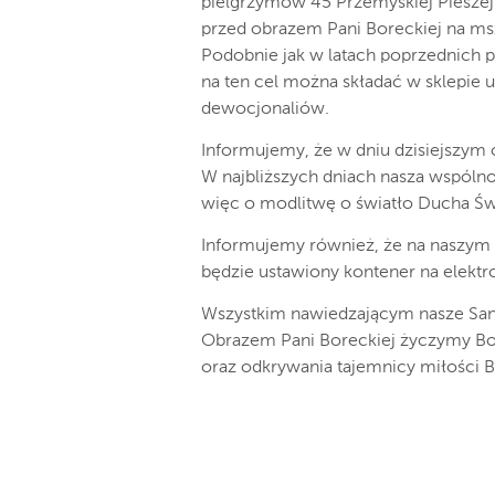
pielgrzymów 45 Przemyskiej Pieszej 
przed obrazem Pani Boreckiej na msz
Podobnie jak w latach poprzednich 
na ten cel można składać w sklepie
dewocjonaliów.
Informujemy, że w dniu dzisiejszym 
W najbliższych dniach nasza wspóln
więc o modlitwę o światło Ducha Ś
Informujemy również, że na naszym p
będzie ustawiony kontener na elektr
Wszystkim nawiedzającym nasze Sa
Obrazem Pani Boreckiej życzymy Boż
oraz odkrywania tajemnicy miłości B