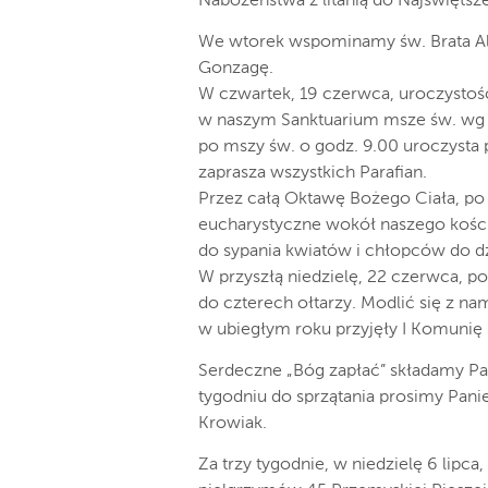
Nabożeństwa z litanią do Najświęts
We wtorek wspominamy św. Brata Al
Gonzagę.
W czwartek, 19 czerwca, uroczystość
w naszym Sanktuarium msze św. wg p
po mszy św. o godz. 9.00 uroczysta 
zaprasza wszystkich Parafian.
Przez całą Oktawę Bożego Ciała, po
eucharystyczne wokół naszego kośc
do sypania kwiatów i chłopców do d
W przyszłą niedzielę, 22 czerwca, p
do czterech ołtarzy. Modlić się z nam
w ubiegłym roku przyjęły I Komunię
Serdeczne „Bóg zapłać” składamy Pa
tygodniu do sprzątania prosimy Pani
Krowiak.
Za trzy tygodnie, w niedzielę 6 lip