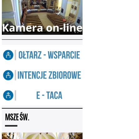
MSZE ŚW.