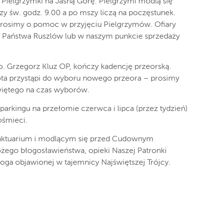
Pielgrzymki na Jasną Górę. Pielgrzymi modlą się
y św. godz. 9.00 a po mszy liczą na poczęstunek.
prosimy o pomoc w przyjęciu Pielgrzymów. Ofiary
 u Państwa Ruszlów lub w naszym punkcie sprzedaży
o. Grzegorz Kluz OP, kończy kadencję przeorską.
ota przystąpi do wyboru nowego przeora – prosimy
więtego na czas wyborów.
arkingu na przełomie czerwca i lipca (przez tydzień)
ośmieci.
nktuarium i modlącym się przed Cudownym
ego błogosławieństwa, opieki Naszej Patronki
oga objawionej w tajemnicy Najświętszej Trójcy.