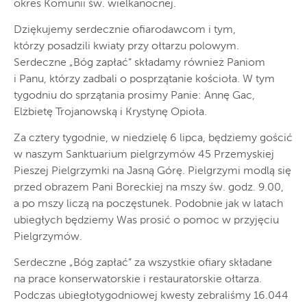
okres Komunii św. wielkanocnej.
Dziękujemy serdecznie ofiarodawcom i tym,
którzy posadzili kwiaty przy ołtarzu polowym.
Serdeczne „Bóg zapłać” składamy również Paniom
i Panu, którzy zadbali o posprzątanie kościoła. W tym
tygodniu do sprzątania prosimy Panie: Annę Gac,
Elżbietę Trojanowską i Krystynę Opioła.
Za cztery tygodnie, w niedzielę 6 lipca, będziemy gościć
w naszym Sanktuarium pielgrzymów 45 Przemyskiej
Pieszej Pielgrzymki na Jasną Górę. Pielgrzymi modlą się
przed obrazem Pani Boreckiej na mszy św. godz. 9.00,
a po mszy liczą na poczęstunek. Podobnie jak w latach
ubiegłych będziemy Was prosić o pomoc w przyjęciu
Pielgrzymów.
Serdeczne „Bóg zapłać” za wszystkie ofiary składane
na prace konserwatorskie i restauratorskie ołtarza.
Podczas ubiegłotygodniowej kwesty zebraliśmy 16.044