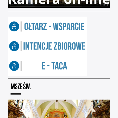
MSZE ŚW.