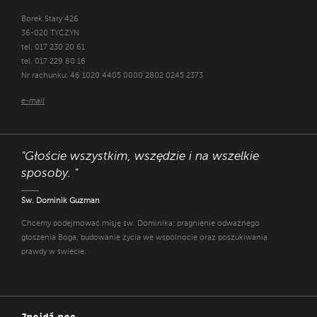
Borek Stary 426
36-020 TYCZYN
tel. 017 230 20 61
tel. 017 229 80 16
Nr rachunku: 46 1020 4405 0000 2802 0245 2373
e-mail
"Głoście wszystkim, wszędzie i na wszelkie
sposoby. "
Św. Dominik Guzman
Chcemy podejmować misję św. Dominika: pragnienie odważnego
głoszenia Boga, budowanie życia we wspólnocie oraz poszukiwania
prawdy w świecie.