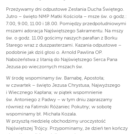
Przeżywamy dni odpustowe Zesłania Ducha Świętego.
Jutro – święto NMP Matki Kościoła – msze św. o godz.:
7.00, 9.00, 11.00 i 18.00. Pomiędzy przedpołudniowymi
mszami adoracja Najświętszego Sakramentu. Na mszy
św. o godz. 11.00 gościmy naszych parafian z Borku
Starego wraz z duszpasterzami. Kazania odpustowe –
podobnie jak dziś głosi o. Arnold Pawlina OP.
Nabożeństwa z litanią do Najświętszego Serca Pana
Jezusa po wieczornych mszach św.
W środę wspominamy św. Barnabę, Apostoła;
w czwartek – święto Jezusa Chrystusa, Najwyższego
i Wiecznego Kapłana; w piątek wspomnienie
św. Antoniego z Padwy – w tym dniu zapraszamy
również na Fatimski Różaniec Pokutny; w sobotę
wspominamy bł. Michała Kozala.
W przyszłą niedzielę obchodzimy uroczystość
Najświętszej Trójcy. Przypominamy, że dzień ten kończy