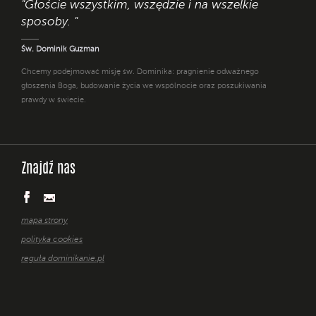
"Głoście wszystkim, wszędzie i na wszelkie
sposoby. "
Św. Dominik Guzman
Chcemy podejmować misję św. Dominika: pragnienie odważnego
głoszenia Boga, budowanie życia we wspólnocie oraz poszukiwania
prawdy w świecie.
Znajdź nas
mapa strony
polityka cookies
reguła dominikanie.pl