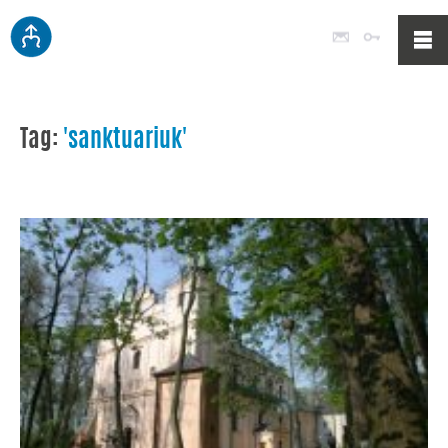
Poczta
Logowan
Tag:
'sanktuariuk'