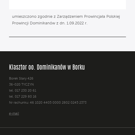
umieszczono zgodnie z Zarządzeniem Prowincjała Polskiej
Prowincji Dominikanów z dn. 1.09.2022 r.
Klasztor oo. Dominikanów w Borku
Borek Stary 426
36-020 TYCZYN
tel. 017 230 20 61
tel. 017 229 80 16
Nr rachunku: 46 1020 4405 0000 2802 0245 2373
e-mail