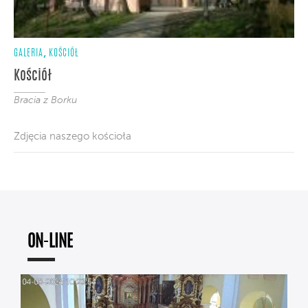
,
GALERIA
KOŚCIÓŁ
Kościół
Bracia z Borku
Zdjęcia naszego kościoła
ON-LINE