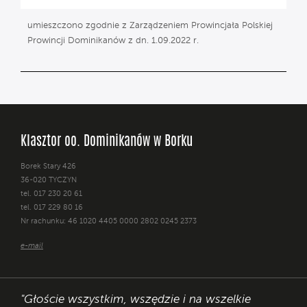
umieszczono zgodnie z Zarządzeniem Prowincjała Polskiej
Prowincji Dominikanów z dn. 1.09.2022 r.
Klasztor oo. Dominikanów w Borku
Borek Stary 426
36-020 TYCZYN
tel. 017 230 20 61
tel. 017 229 80 16
Nr rachunku: 46 1020 4405 0000 2802 0245 2373
e-mail
"Głoście wszystkim, wszędzie i na wszelkie