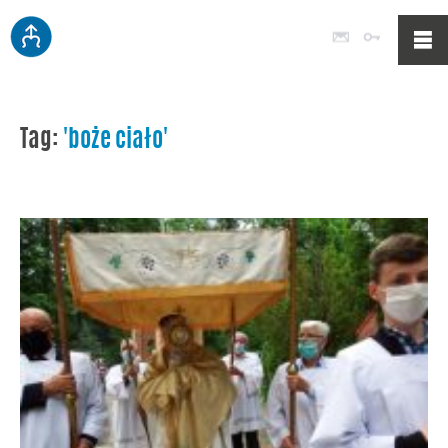
Poczta
Logowan
Tag:
'boże ciało'