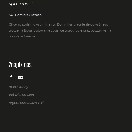
sposoby. "
Św. Dominik Guzman
Chcemy podejmować misję św. Dominika: pragnienie odważnego
głoszenia Boga, budowanie życia we wspólnocie oraz poszukiwania
prawdy w świecie.
Znajdź nas
mapa strony
polityka cookies
reguła dominikanie.pl