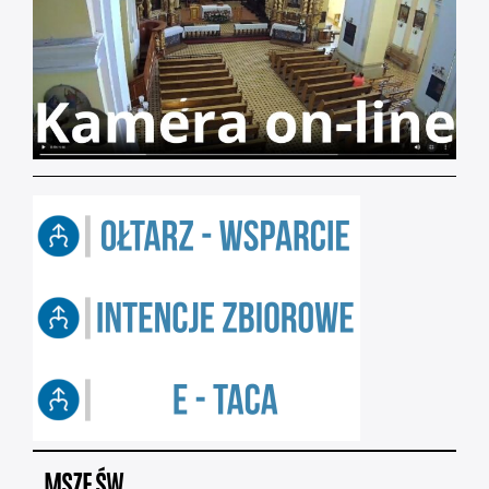
MSZE ŚW.