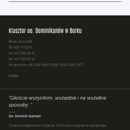
Klasztor oo. Dominikanów w Borku
Borek Stary 426
36-020 TYCZYN
tel. 017 230 20 61
tel. 017 229 80 16
Nr rachunku: 46 1020 4405 0000 2802 0245 2373
e-mail
"Głoście wszystkim, wszędzie i na wszelkie
sposoby. "
Św. Dominik Guzman
Chcemy podejmować misję św. Dominika: pragnienie odważnego