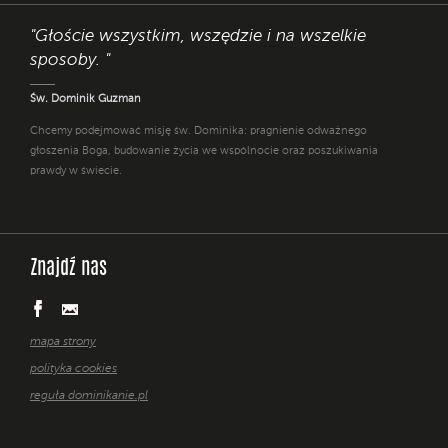
"Głoście wszystkim, wszędzie i na wszelkie
sposoby. "
Św. Dominik Guzman
Chcemy podejmować misję św. Dominika: pragnienie odważnego
głoszenia Boga, budowanie życia we wspólnocie oraz poszukiwania
prawdy w świecie.
Znajdź nas
mapa strony
polityka cookies
reguła dominikanie.pl