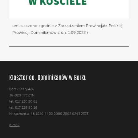
umieszczono zgodnie z Zarządzeniem Prowincjała Polskiej
Prowincji Dominikanów z dn. 1.09.2022 r.
Klasztor oo. Dominikanów w Borku
Borek Stary 426
36-020 TYCZYN
tel. 017 230 20 61
tel. 017 229 80 16
Nr rachunku: 46 1020 4405 0000 2802 0245 2373
e-mail