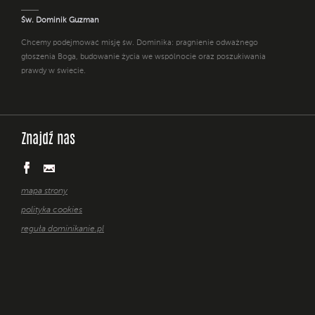
Św. Dominik Guzman
Chcemy podejmować misję św. Dominika: pragnienie odważnego
głoszenia Boga, budowanie życia we wspólnocie oraz poszukiwania
prawdy w świecie.
Znajdź nas
mapa strony
polityka cookies
reguła dominikanie.pl