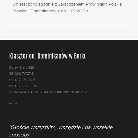
umieszczono zgodnie z Zarządzeniem Prowincjała Polskiej
Prowincji Dominikanów z dn. 1.09.2022 r.
Klasztor oo. Dominikanów w Borku
Borek Stary 426
36-020 TYCZYN
tel. 017 230 20 61
tel. 017 229 80 16
Nr rachunku: 46 1020 4405 0000 2802 0245 2373
e-mail
"Głoście wszystkim, wszędzie i na wszelkie
sposoby. "