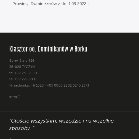
Prowincji Dominikanów z dn. 1.09.2022 r.
Klasztor oo. Dominikanów w Borku
Borek Stary 426
36-020 TYCZYN
tel. 017 230 20 61
tel. 017 229 80 16
Nr rachunku: 46 1020 4405 0000 2802 0245 2373
e-mail
"Głoście wszystkim, wszędzie i na wszelkie
sposoby. "