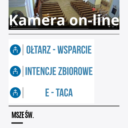
MSZE ŚW.