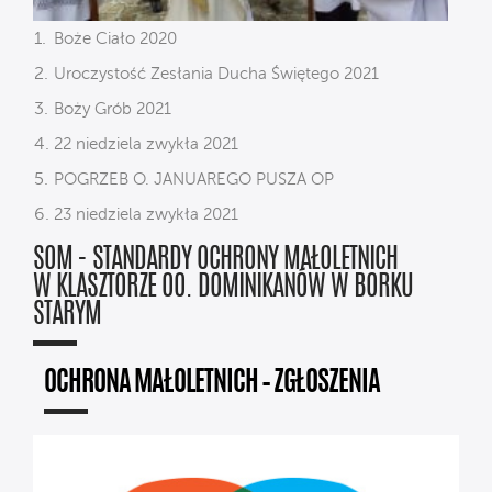
Boże Ciało 2020
Uroczystość Zesłania Ducha Świętego 2021
Boży Grób 2021
22 niedziela zwykła 2021
POGRZEB O. JANUAREGO PUSZA OP
23 niedziela zwykła 2021
SOM - STANDARDY OCHRONY MAŁOLETNICH
W KLASZTORZE OO. DOMINIKANÓW W BORKU
STARYM
OCHRONA MAŁOLETNICH – ZGŁOSZENIA