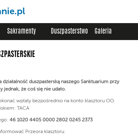
Sakramenty
Duszpasterstwo
Galeria
SZPASTERSKIE
a działalność duszpasterską naszego Sanktuarium przy
jednak, że coś się nie udało.
konać wpłaty bezpośrednio na konto klasztoru OO.
iskiem: TACA
ego:
46 1020 4405 0000 2802 0245 2373
nformować Przeora klasztoru: