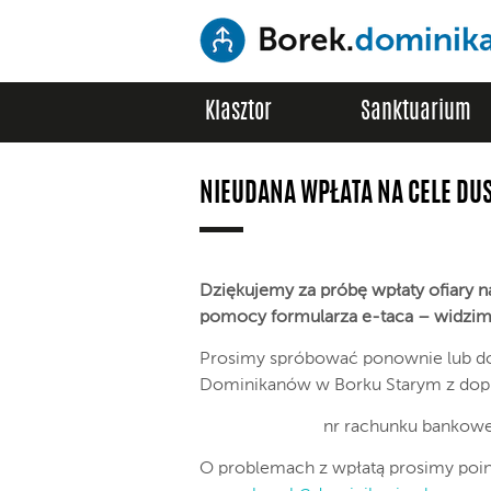
Klasztor
Sanktuarium
NIEUDANA WPŁATA NA CELE DU
Dziękujemy za próbę wpłaty ofiary n
pomocy formularza e-taca – widzimy 
Prosimy spróbować ponownie lub do
Dominikanów w Borku Starym z dop
nr rachunku bankow
O problemach z wpłatą prosimy poi