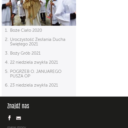
Boże Ciało 2020
Uroczystość Zesłania Ducha
Świętego 2021
Boży Grób 2021
22 niedziela zwykła 2021
POGRZEB O. JANUAREGO
PUSZA OP
23 niedziela zwykła 2021
Znajdź nas
mapa strony