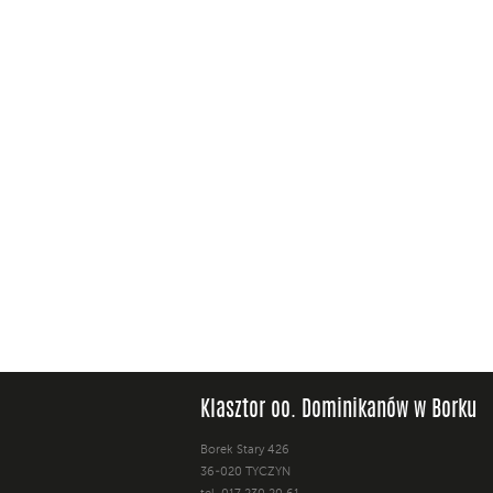
Klasztor oo. Dominikanów w Borku
Borek Stary 426
36-020 TYCZYN