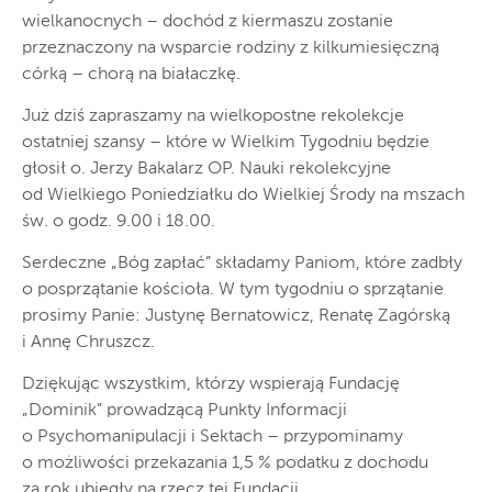
wielkanocnych – dochód z kiermaszu zostanie
przeznaczony na wsparcie rodziny z kilkumiesięczną
córką – chorą na białaczkę.
Już dziś zapraszamy na wielkopostne rekolekcje
ostatniej szansy – które w Wielkim Tygodniu będzie
głosił o. Jerzy Bakalarz OP. Nauki rekolekcyjne
od Wielkiego Poniedziałku do Wielkiej Środy na mszach
św. o godz. 9.00 i 18.00.
Serdeczne „Bóg zapłać” składamy Paniom, które zadbły
o posprzątanie kościoła. W tym tygodniu o sprzątanie
prosimy Panie: Justynę Bernatowicz, Renatę Zagórską
i Annę Chruszcz.
Dziękując wszystkim, którzy wspierają Fundację
„Dominik” prowadzącą Punkty Informacji
o Psychomanipulacji i Sektach – przypominamy
o możliwości przekazania 1,5 % podatku z dochodu
za rok ubiegły na rzecz tej Fundacji.