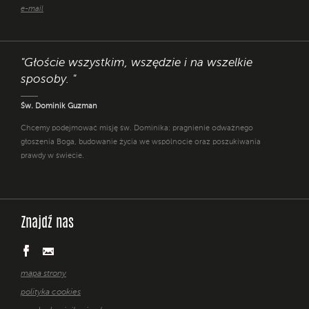
e-mail
"Głoście wszystkim, wszędzie i na wszelkie
sposoby. "
Św. Dominik Guzman
Chcemy podejmować misję św. Dominika: pragnienie odważnego
głoszenia Boga, budowanie życia we wspólnocie oraz poszukiwania
prawdy w świecie.
Znajdź nas
mapa strony
polityka cookies