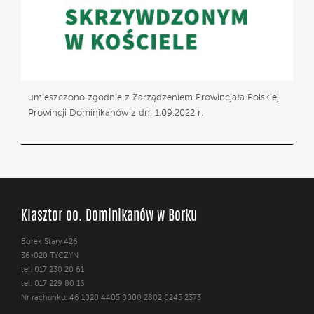
umieszczono zgodnie z Zarządzeniem Prowincjała Polskiej
Prowincji Dominikanów z dn. 1.09.2022 r.
Klasztor oo. Dominikanów w Borku
Borek Stary 426
36-020 TYCZYN
tel. 017 230 20 61
tel. 017 229 80 16
Nr rachunku: 46 1020 4405 0000 2802 0245 2373