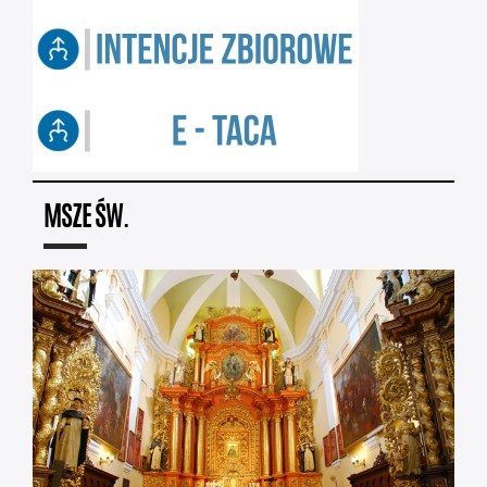
MSZE ŚW.