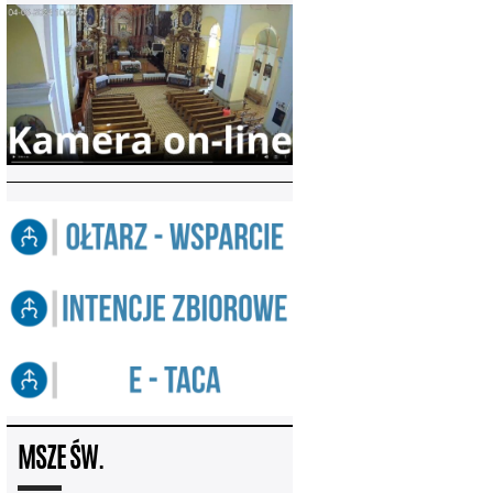
MSZE ŚW.