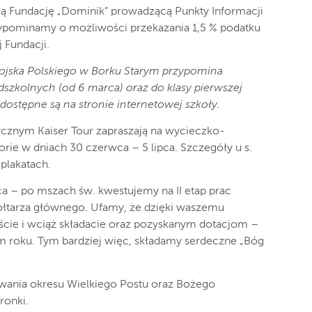
ją Fundację „Dominik” prowadzącą Punkty Informacji
zypominamy o możliwości przekazania 1,5 % podatku
 Fundacji.
ojska Polskiego w Borku Starym przypomina
dszkolnych (od 6 marca) oraz do klasy pierwszej
dostępne są na stronie internetowej szkoły.
ycznym Kaiser Tour zapraszają na wycieczko-
ie w dniach 30 czerwca – 5 lipca. Szczegóły u s.
 plakatach.
ąca – po mszach św. kwestujemy na II etap prac
 ołtarza głównego. Ufamy, że dzięki waszemu
liście i wciąż składacie oraz pozyskanym dotacjom –
m roku. Tym bardziej więc, składamy serdeczne „Bóg
ania okresu Wielkiego Postu oraz Bożego
ronki.