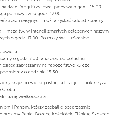
ich żali”. Serdecznie zapraszamy!…
 na dwie Drogi Krzyżowe: pierwsza o godz. 15.00
uga po mszy św. o godz. 17.00.
żeństwach pasyjnych można zyskać odpust zupełny.
ca – msza św. w intencji zmarłych poleconych naszym
ch o godz. 17.00. Po mszy św. – różaniec
ólewicza.
adamy o godz. 7.00 rano oraz po południu
miesiąca zapraszamy na nabożeństwo ku czci
poczniemy o godzinie 15.30.
wiony krzyż do wielkopostnej adoracji – obok krzyża
o Grobu.
 jałmużnę wielkopostną…
iom i Panom, którzy zadbali o posprzątanie
ie prosimy Panie: Bożenę Kościółek, Elżbietę Szczęch