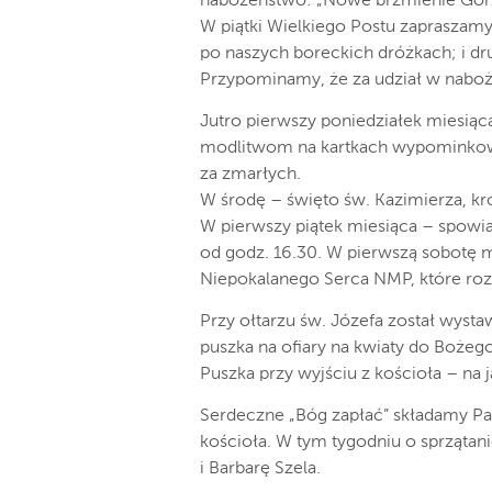
nabożeństwo: „Nowe brzmienie Gorzk
W piątki Wielkiego Postu zapraszamy
po naszych boreckich dróżkach; i dr
Przypominamy, że za udział w nabo
Jutro pierwszy poniedziałek miesią
modlitwom na kartkach wypominkowy
za zmarłych.
W środę – święto św. Kazimierza, kr
W pierwszy piątek miesiąca – spowi
od godz. 16.30. W pierwszą sobotę 
Niepokalanego Serca NMP, które roz
Przy ołtarzu św. Józefa został wysta
puszka na ofiary na kwiaty do Bożeg
Puszka przy wyjściu z kościoła – na
Serdeczne „Bóg zapłać” składamy Pan
kościoła. W tym tygodniu o sprzątan
i Barbarę Szela.