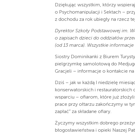
Dziękując wszystkim, którzy wspiera
o Psychomanipulacji i Sektach – pr
z dochodu za rok ubiegły na rzecz tej
Dyrektor Szkoły Podstawowej im. W
o zapisach dzieci do oddziałów prze
(od 13 marca). Wszystkie informacje 
Siostry Dominikanki z Biurem Turyst
pielgrzymkę samolotową do Medjugor
Gracjeli – informacje o kontakcie na
Dziś – jak w każdą I niedzielę miesi
konserwatorskich i restauratorskich
wsparciu – ofiarom, które już złoży
prace przy ołtarzu zakończymy w ty
zapłać” za składane ofiary.
Życzymy wszystkim dobrego przeżyw
błogosławieństwa i opieki Naszej Pat