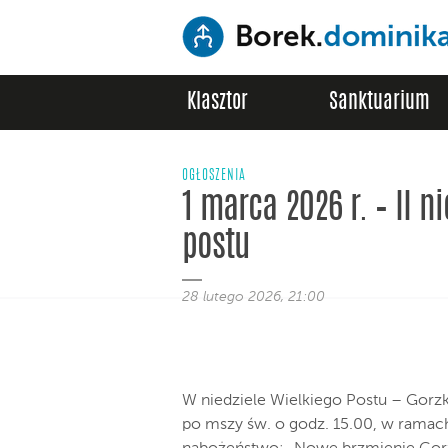
Klasztor
Sanktuarium
OGŁOSZENIA
1 marca 2026 r. – II n
postu
28 lutego 2026, 21:00
W niedziele Wielkiego Postu – Gorzk
po mszy św. o godz. 15.00, w ramac