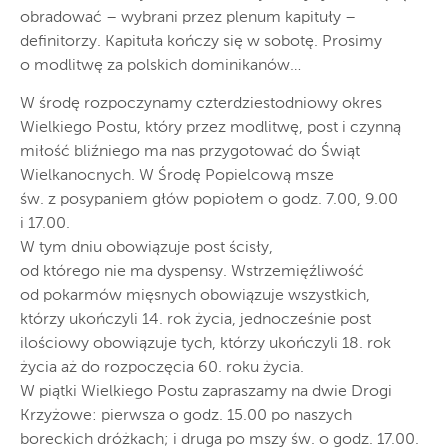
obradować – wybrani przez plenum kapituły –
definitorzy. Kapituła kończy się w sobotę. Prosimy
o modlitwę za polskich dominikanów…
W środę rozpoczynamy czterdziestodniowy okres
Wielkiego Postu, który przez modlitwę, post i czynną
miłość bliźniego ma nas przygotować do Świąt
Wielkanocnych. W Środę Popielcową msze
św. z posypaniem głów popiołem o godz. 7.00, 9.00
i 17.00.
W tym dniu obowiązuje post ścisły,
od którego nie ma dyspensy. Wstrzemięźliwość
od pokarmów mięsnych obowiązuje wszystkich,
którzy ukończyli 14. rok życia, jednocześnie post
ilościowy obowiązuje tych, którzy ukończyli 18. rok
życia aż do rozpoczęcia 60. roku życia.
W piątki Wielkiego Postu zapraszamy na dwie Drogi
Krzyżowe: pierwsza o godz. 15.00 po naszych
boreckich dróżkach; i druga po mszy św. o godz. 17.00.