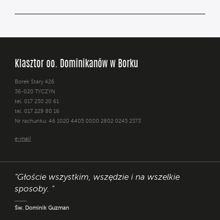
Klasztor oo. Dominikanów w Borku
Borek Stary 426
36-020 TYCZYN
tel. 017 230 20 61
tel. 017 229 80 16
Nr rachunku: 46 1020 4405 0000 2802 0245 2373
e-mail
"Głoście wszystkim, wszędzie i na wszelkie
sposoby. "
Św. Dominik Guzman