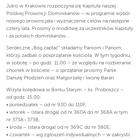
Jutro w Krakowie rozpoczyna się Kapituła naszej
Polskiej Prowincji Dominikanów – w programie wybór
nowego prowincjała i wyznaczenie celów na następne
cztery lata. Prosimy o modlitwę za uczestników Kapituły
i za polskich dominikanów…
Serdeczne „Bóg zapłać” składamy Paniom i Panom,
którzy zadbali o posprzątanie kościoła. W tym tygodniu,
w sobotę – po godz. 11.00 – ze względu na rozbieranie
choinek w kościele – o sprzątanie prosimy Panie:
Danutę Płodzień oraz Małgorzatę i Iwonę Baran.
Wizyta kolędowa w Borku Starym – ks. Proboszcz –
od godz. 15.00:
• poniedziałek – od nr 93D do 110F;
• wtorek – (stara droga) od nr 360A do nr 368A w tym
nr 373A i 373B;
• środa – (stara droga) od nr 369C do nr 380E;
• czwartek – wg zgłoszeń indywidualnych – w zakrystii