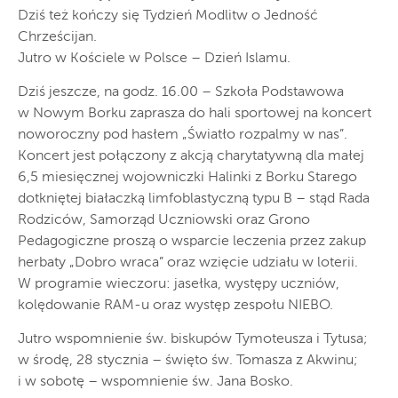
Dziś też kończy się Tydzień Modlitw o Jedność
Chrześcijan.
Jutro w Kościele w Polsce – Dzień Islamu.
Dziś jeszcze, na godz. 16.00 – Szkoła Podstawowa
w Nowym Borku zaprasza do hali sportowej na koncert
noworoczny pod hasłem „Światło rozpalmy w nas”.
Koncert jest połączony z akcją charytatywną dla małej
6,5 miesięcznej wojowniczki Halinki z Borku Starego
dotkniętej białaczką limfoblastyczną typu B – stąd Rada
Rodziców, Samorząd Uczniowski oraz Grono
Pedagogiczne proszą o wsparcie leczenia przez zakup
herbaty „Dobro wraca” oraz wzięcie udziału w loterii.
W programie wieczoru: jasełka, występy uczniów,
kolędowanie RAM-u oraz występ zespołu NIEBO.
Jutro wspomnienie św. biskupów Tymoteusza i Tytusa;
w środę, 28 stycznia – święto św. Tomasza z Akwinu;
i w sobotę – wspomnienie św. Jana Bosko.