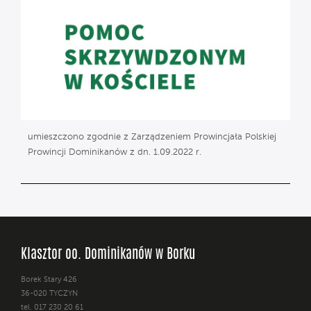
umieszczono zgodnie z Zarządzeniem Prowincjała Polskiej
Prowincji Dominikanów z dn. 1.09.2022 r.
Klasztor oo. Dominikanów w Borku
Borek Stary 426
36-020 TYCZYN
tel. 017 230 20 61