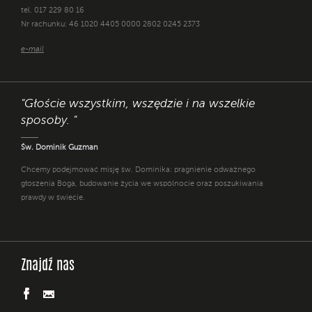
tel. 017 229 80 16
Nr rachunku: 46 1020 4405 0000 2802 0245 2373
e-mail
"Głoście wszystkim, wszędzie i na wszelkie
sposoby. "
Św. Dominik Guzman
Chcemy podejmować misję św. Dominika: pragnienie odważnego
głoszenia Boga, budowanie życia we wspólnocie oraz poszukiwania
prawdy w świecie.
Znajdź nas