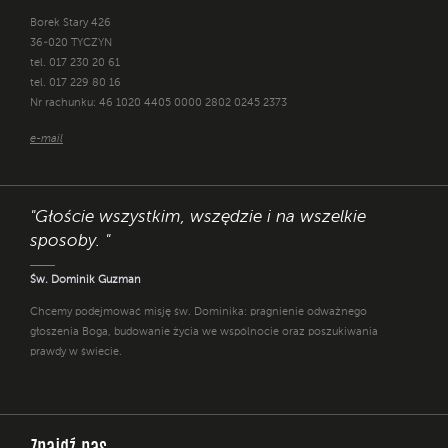
Borek Stary 426
36-020 TYCZYN
tel. 017 230 20 61
tel. 017 229 80 16
Nr rachunku: 46 1020 4405 0000 2802 0245 2373
e-mail
"Głoście wszystkim, wszędzie i na wszelkie
sposoby. "
Św. Dominik Guzman
Chcemy podejmować misję św. Dominika: pragnienie odważnego
głoszenia Boga, budowanie życia we wspólnocie oraz poszukiwania
prawdy w świecie.