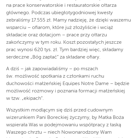
na prace konserwatorskie i restauratorskie ołtarza
głównego. Podczas ubiegłotygodniowej kwesty
zebraliśmy 17.555 zł. Mamy nadzieję, że dzięki waszemu
wsparciu – ofiarom, które już złożyliście i wciąż
składacie oraz dotacjom – prace przy ołtarzu
zakończymy w tym roku. Koszt pozostałych jeszcze
prac wynosi 620 tys. zł. Tym bardziej więc, składamy
serdeczne „Bóg zapłać” za składane ofiary.
A dziś – jak zapowiadaliśmy – po mszach
św. możliwość spotkania z członkami ruchu
duchowości małżeńskiej Equipes Notre Dame – będzie
możliwość rozmowy i poznania formacji małżeńskiej
w tzw. „ekipach”.
Wszystkim modlącym się dziś przed cudownym
wizerunkiem Pani Boreckiej życzymy, by Matka Boża
wspierała Was w podejmowaniu współpracy z łaską
Waszego chrztu – niech Nowonarodzony Wam