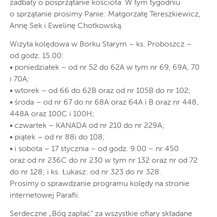
zadbały o posprzątanie kościoła. W tym tygodniu
o sprzątanie prosimy Panie: Małgorzatę Tereszkiewicz,
Annę Sek i Ewelinę Chotkowską.
Wizyta kolędowa w Borku Starym – ks. Proboszcz –
od godz. 15.00:
• poniedziałek – od nr 52 do 62A w tym nr 69, 69A, 70
i 70A;
• wtorek – od 66 do 62B oraz od nr 105B do nr 102;
• środa – od nr 67 do nr 68A oraz 64A i B oraz nr 448,
448A oraz 100C i 100H;
• czwartek – KANADA od nr 210 do nr 229A;
• piątek – od nr 88i do 108;
• i sobota – 17 stycznia – od godz. 9.00 – nr 450
oraz od nr 236C do nr 230 w tym nr 132 oraz nr od 72
do nr 128; i ks. Łukasz: od nr 323 do nr 328.
Prosimy o sprawdzanie programu kolędy na stronie
internetowej Parafii.
Serdeczne „Bóg zapłać” za wszystkie ofiary składane