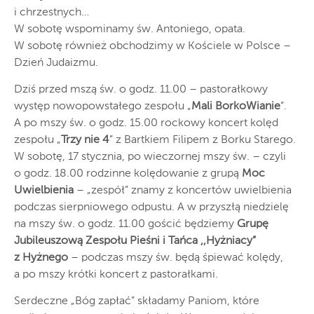
i chrzestnych…
W sobotę wspominamy św. Antoniego, opata.
W sobotę również obchodzimy w Kościele w Polsce –
Dzień Judaizmu.
Dziś przed mszą św. o godz. 11.00 – pastorałkowy
występ nowopowstałego zespołu „
Mali BorkoWianie
”.
A po mszy św. o godz. 15.00 rockowy koncert kolęd
zespołu „
Trzy nie 4
” z Bartkiem Filipem z Borku Starego.
W sobotę, 17 stycznia, po wieczornej mszy św. – czyli
o godz. 18.00 rodzinne kolędowanie z grupą
Moc
Uwielbienia
– „zespół” znamy z koncertów uwielbienia
podczas sierpniowego odpustu. A w przyszłą niedzielę
na mszy św. o godz. 11.00 gościć będziemy
Grupę
Jubileuszową Zespołu Pieśni i Tańca ,,Hyżniacy”
z Hyżnego
– podczas mszy św. będą śpiewać kolędy,
a po mszy krótki koncert z pastorałkami.
Serdeczne „Bóg zapłać” składamy Paniom, które