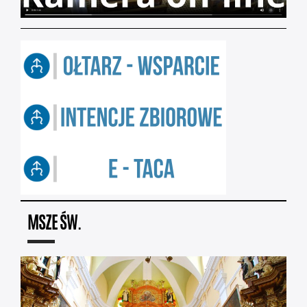
MSZE ŚW.