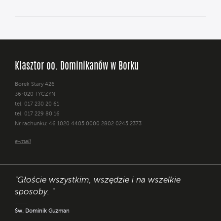
Klasztor oo. Dominikanów w Borku
Borek Stary 426
36-020 TYCZYN
tel. 017 230 20 61
tel. 017 229 80 16
Nr rachunku: 46 1020 4405 0000 2802 0245 2373
e-mail
"Głoście wszystkim, wszędzie i na wszelkie
sposoby. "
Św. Dominik Guzman