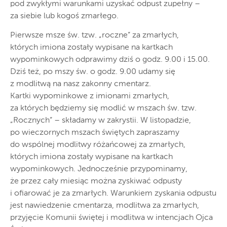
pod zwykłymi warunkami uzyskać odpust zupełny –
za siebie lub kogoś zmarłego.
Pierwsze msze św. tzw. „roczne” za zmarłych,
których imiona zostały wypisane na kartkach
wypominkowych odprawimy dziś o godz. 9.00 i 15.00.
Dziś też, po mszy św. o godz. 9.00 udamy się
z modlitwą na nasz zakonny cmentarz.
Kartki wypominkowe z imionami zmarłych,
za których będziemy się modlić w mszach św. tzw.
„Rocznych” – składamy w zakrystii. W listopadzie,
po wieczornych mszach świętych zapraszamy
do wspólnej modlitwy różańcowej za zmarłych,
których imiona zostały wypisane na kartkach
wypominkowych. Jednocześnie przypominamy,
że przez cały miesiąc można zyskiwać odpusty
i ofiarować je za zmarłych. Warunkiem zyskania odpustu
jest nawiedzenie cmentarza, modlitwa za zmarłych,
przyjęcie Komunii świętej i modlitwa w intencjach Ojca