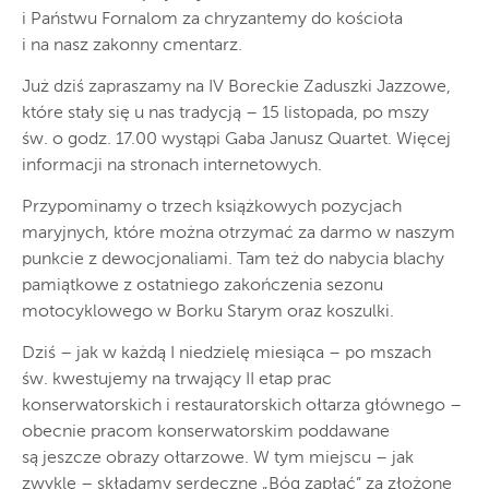
i Państwu Fornalom za chryzantemy do kościoła
i na nasz zakonny cmentarz.
Już dziś zapraszamy na IV Boreckie Zaduszki Jazzowe,
które stały się u nas tradycją – 15 listopada, po mszy
św. o godz. 17.00 wystąpi Gaba Janusz Quartet. Więcej
informacji na stronach internetowych.
Przypominamy o trzech książkowych pozycjach
maryjnych, które można otrzymać za darmo w naszym
punkcie z dewocjonaliami. Tam też do nabycia blachy
pamiątkowe z ostatniego zakończenia sezonu
motocyklowego w Borku Starym oraz koszulki.
Dziś – jak w każdą I niedzielę miesiąca – po mszach
św. kwestujemy na trwający II etap prac
konserwatorskich i restauratorskich ołtarza głównego –
obecnie pracom konserwatorskim poddawane
są jeszcze obrazy ołtarzowe. W tym miejscu – jak
zwykle – składamy serdeczne „Bóg zapłać” za złożone