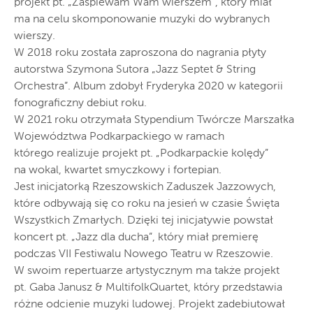
projekt pt. „Zaśpiewam Wam wierszem”, który miał
ma na celu skomponowanie muzyki do wybranych
wierszy.
W 2018 roku została zaproszona do nagrania płyty
autorstwa Szymona Sutora „Jazz Septet & String
Orchestra”. Album zdobył Fryderyka 2020 w kategorii
fonograficzny debiut roku.
W 2021 roku otrzymała Stypendium Twórcze Marszałka
Województwa Podkarpackiego w ramach
którego realizuje projekt pt. „Podkarpackie kolędy”
na wokal, kwartet smyczkowy i fortepian.
Jest inicjatorką Rzeszowskich Zaduszek Jazzowych,
które odbywają się co roku na jesień w czasie Święta
Wszystkich Zmarłych. Dzięki tej inicjatywie powstał
koncert pt. „Jazz dla ducha”, który miał premierę
podczas VII Festiwalu Nowego Teatru w Rzeszowie.
W swoim repertuarze artystycznym ma także projekt
pt. Gaba Janusz & MultifolkQuartet, który przedstawia
różne odcienie muzyki ludowej. Projekt zadebiutował