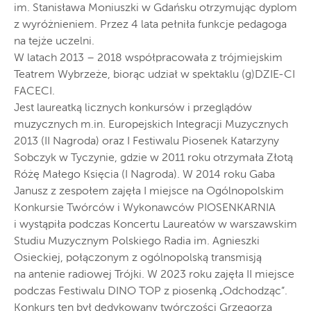
im. Stanisława Moniuszki w Gdańsku otrzymując dyplom
z wyróżnieniem. Przez 4 lata pełniła funkcje pedagoga
na tejże uczelni.
W latach 2013 – 2018 współpracowała z trójmiejskim
Teatrem Wybrzeże, biorąc udział w spektaklu (g)DZIE-CI
FACECI.
Jest laureatką licznych konkursów i przeglądów
muzycznych m.in. Europejskich Integracji Muzycznych
2013 (II Nagroda) oraz I Festiwalu Piosenek Katarzyny
Sobczyk w Tyczynie, gdzie w 2011 roku otrzymała Złotą
Różę Małego Księcia (I Nagroda). W 2014 roku Gaba
Janusz z zespołem zajęła I miejsce na Ogólnopolskim
Konkursie Twórców i Wykonawców PIOSENKARNIA
i wystąpiła podczas Koncertu Laureatów w warszawskim
Studiu Muzycznym Polskiego Radia im. Agnieszki
Osieckiej, połączonym z ogólnopolską transmisją
na antenie radiowej Trójki. W 2023 roku zajęła II miejsce
podczas Festiwalu DINO TOP z piosenką „Odchodząc”.
Konkurs ten był dedykowany twórczości Grzegorza