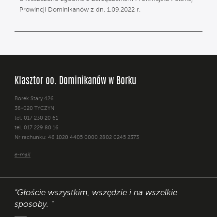
Prowincji Dominikanów z dn. 1.09.2022 r.
Klasztor oo. Dominikanów w Borku
Borek Stary 426
36-020 TYCZYN
tel. 017 230 20 61
tel. 017 229 80 16
Nr rachunku: 46 1020 4405 0000 2802 0245 2373
e-mail
"Głoście wszystkim, wszędzie i na wszelkie
sposoby. "