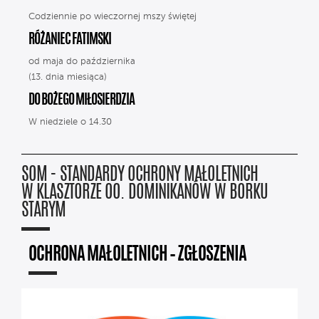
Codziennie po wieczornej mszy świętej
RÓŻANIEC FATIMSKI
od maja do października
(13. dnia miesiąca)
DO BOŻEGO MIŁOSIERDZIA
W niedziele o 14.30
SOM - STANDARDY OCHRONY MAŁOLETNICH
W KLASZTORZE OO. DOMINIKANÓW W BORKU
STARYM
OCHRONA MAŁOLETNICH – ZGŁOSZENIA