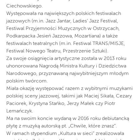
Ciechowskiego.
Występowała na największych polskich festiwalach
jazzowych (m.in. Jazz Jantar, Ladies’ Jazz Festival,
Festiwal Przyjemności Muzycznych w Ostrzycach,
Podkarpacka Jesień Jazzowa, Mozartiana) a także
festiwalach teatralnych (m.in. Festiwal TRANS/MISJE,
Festiwal Nowego Teatru, Przestrzenie Sztuki).
Za swoje osiągnięcia artystyczne została w 2013 roku
uhonorowana Nagrodą Ministra Kultury i Dziedzictwa
Narodowego, przyznawaną najwybitniejszym młodym
polskim twórcom.
Miała okazję występować razem z wybitnymi muzykami
polskiej sceny jazzowej, takimi jak Maciej Sikała, Cezary
Paciorek, Krystyna Stańko, Jerzy Małek czy Piotr
Lemańczyk.
Ma na swoim koncie wydaną w 2016 roku debiutancką
płytę z muzyką autorską pt. „Chwile, które znasz”.
W ramach stypendium „Kultura w sieci” zrealizowała