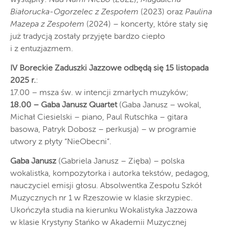
Białorucka-Ogorzelec z Zespołem
(2023) oraz
Paulina
Mazepa z Zespołem
(2024) – koncerty, które stały się
już tradycją zostały przyjęte bardzo ciepło
i z entuzjazmem.
IV Boreckie Zaduszki Jazzowe odbędą się 15 listopada
2025 r.
:
17.00 – msza św. w intencji zmarłych muzyków;
18.00 – Gaba Janusz Quartet
(Gaba Janusz – wokal,
Michał Ciesielski – piano, Paul Rutschka – gitara
basowa, Patryk Dobosz – perkusja) – w programie
utwory z płyty “NieObecni”.
Gaba Janusz
(Gabriela Janusz – Zięba) – polska
wokalistka, kompozytorka i autorka tekstów, pedagog,
nauczyciel emisji głosu. Absolwentka Zespołu Szkół
Muzycznych nr 1 w Rzeszowie w klasie skrzypiec.
Ukończyła studia na kierunku Wokalistyka Jazzowa
w klasie Krystyny Stańko w Akademii Muzycznej