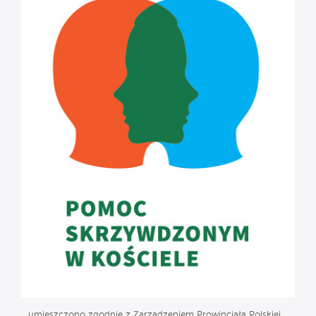
umieszczono zgodnie z Zarządzeniem Prowincjała Polskiej