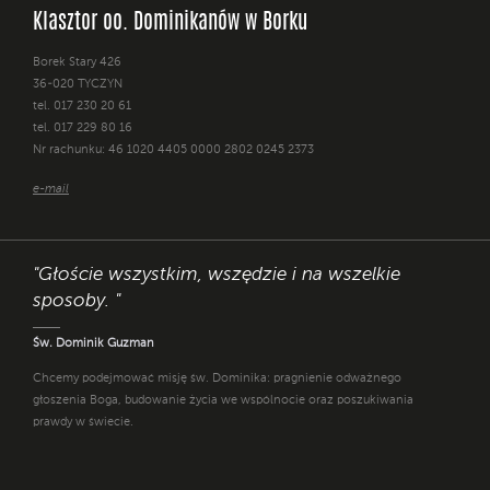
Klasztor oo. Dominikanów w Borku
Borek Stary 426
36-020 TYCZYN
tel. 017 230 20 61
tel. 017 229 80 16
Nr rachunku: 46 1020 4405 0000 2802 0245 2373
e-mail
"Głoście wszystkim, wszędzie i na wszelkie
sposoby. "
Św. Dominik Guzman
Chcemy podejmować misję św. Dominika: pragnienie odważnego
głoszenia Boga, budowanie życia we wspólnocie oraz poszukiwania
prawdy w świecie.