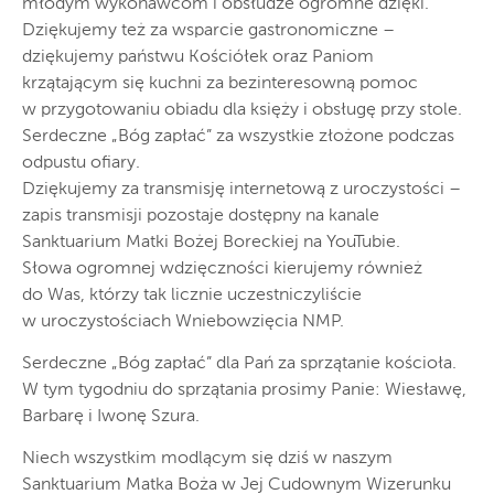
młodym wykonawcom i obsłudze ogromne dzięki.
Dziękujemy też za wsparcie gastronomiczne –
dziękujemy państwu Kościółek oraz Paniom
krzątającym się kuchni za bezinteresowną pomoc
w przygotowaniu obiadu dla księży i obsługę przy stole.
Serdeczne „Bóg zapłać” za wszystkie złożone podczas
odpustu ofiary.
Dziękujemy za transmisję internetową z uroczystości –
zapis transmisji pozostaje dostępny na kanale
Sanktuarium Matki Bożej Boreckiej na YouTubie.
Słowa ogromnej wdzięczności kierujemy również
do Was, którzy tak licznie uczestniczyliście
w uroczystościach Wniebowzięcia NMP.
Serdeczne „Bóg zapłać” dla Pań za sprzątanie kościoła.
W tym tygodniu do sprzątania prosimy Panie: Wiesławę,
Barbarę i Iwonę Szura.
Niech wszystkim modlącym się dziś w naszym
Sanktuarium Matka Boża w Jej Cudownym Wizerunku