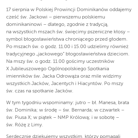
17 sierpnia w Polskiej Prowincji Dominikanów oddajemy
cześć św. Jackowi – pierwszemu polskiemu
dominikaninowi – dlatego, zgodnie z tradycją,
na wszystkich mszach św. święcimy pszeniczne kłosy –
symbol błogosławieństwa chroniącego przed głodem.
Po mszach św. o godz. 11.00 i 15.00 udzielimy również
tradycyjnego „jackowego” błogosławieństwa dzieciom.
Na mszy św. o godz. 11.00 gościmy uczestników
X Jubileuszowego Ogólnopolskiego Spotkania
imienników św. Jacka Odrowąża oraz mile widzimy
wszystkich Jacków, Jacentych i Hiacyntów. Po mszy
św. czas na spotkanie Jacków.
W tym tygodniu wspominamy: jutro – bł. Manesa, brata
św. Dominika; w środę – św. Bernarda; w czwartek –
św. Piusa X; w piątek – NMP Królową; i w sobotę –
św. Różę z Limy.
Serdecznie dziękujemy wszystkim, którzy pomagali