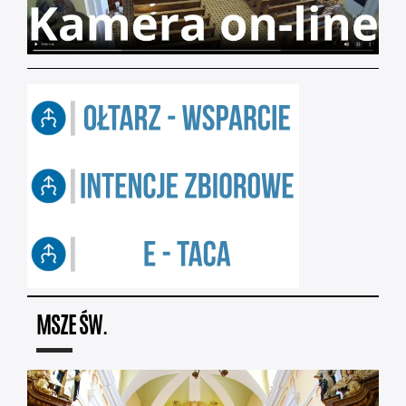
MSZE ŚW.