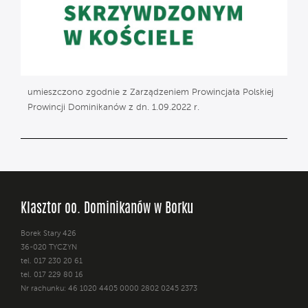
umieszczono zgodnie z Zarządzeniem Prowincjała Polskiej
Prowincji Dominikanów z dn. 1.09.2022 r.
Klasztor oo. Dominikanów w Borku
Borek Stary 426
36-020 TYCZYN
tel. 017 230 20 61
tel. 017 229 80 16
Nr rachunku: 46 1020 4405 0000 2802 0245 2373