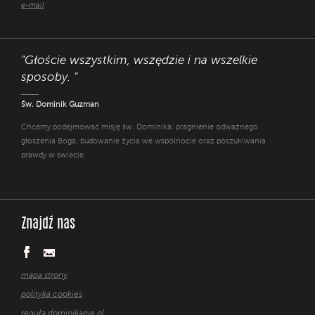
e-mail
"Głoście wszystkim, wszędzie i na wszelkie
sposoby. "
Św. Dominik Guzman
Chcemy podejmować misję św. Dominika: pragnienie odważnego
głoszenia Boga, budowanie życia we wspólnocie oraz poszukiwania
prawdy w świecie.
Znajdź nas
mapa strony
polityka cookies
reguła dominikanie.pl