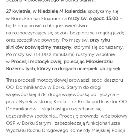
Sezonu Motocyklowego w Borku Starym.
27 kwietnia, w Niedzielę Miłosierdzia
, spotykamy się
w Boreckim Sanktuarium na
mszy św. o godz. 13.00
–
będziemy prosić o błogosławieństwo
na rozpoczynający się sezon, bezpieczną i mądrą jazdę
oraz szczęśliwe powroty. Po mszy św.
przy ryku
silników poświęcimy maszyny
, którymi się poruszamy.
Po mszy św. (14.00 z minutami) ruszymy wspólnie
w
Procesji motocyklowej, polecając Miłosierdziu
Bożemu tych, którzy na drogach ucierpieli lub zginęli…
Trasa procesji motocyklowej prowadzi: spod klasztoru
OO. Dominikanów w Borku Starym do drogi
wojewódzkiej 878, drogą wojewódzką do Tyczyna –
przez Rynek w stronę Królki – i z Królki pod klasztor OO.
Dominikanów – skąd nastąpi rozjechanie się
uczestników spotkania… Procesję prowadzi wóz bojowy
OSP w Borku Starym i zabezpieczają funkcjonariusze
Wydziału Ruchu Drogowego Komendy Miejskiej Policji