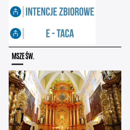
MSZE ŚW.