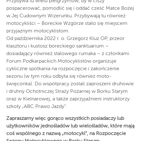
Przybywa tu wielu pielgrzymów, by w ciszy
pospacerować, pomodlić się i oddać cześć Matce Bożej
w Jej Cudownym Wizerunku. Przybywają tu również
motocykliści – Boreckie Wzgórze stało się miejscem
przyjaznym motocyklistom.
Od października 2022 r. o. Grzegorz Kluz OP, przeor
klasztoru i kustosz boreckiego sanktuarium –
dosiadający również stalowego rumaka – z członkami
Forum Podkarpackich Motocyklistów organizuje
cykliczne spotkania na rozpoczęcie i zakończenie
sezonu (w tym roku odbyła się również moto-
święconka). Do współpracy zostali zaproszeni druhowie
i druhny Ochotniczej Straży Pożarnej w Borku Starym
oraz w Kielnarowej, a także zaprzyjaźnieni instruktorzy
szkoły „ABC Prawo Jazdy”.
Zapraszamy więc gorąco wszystkich posiadaczy lub
użytkowników jednośladów lub wielośladów, które mają
coś wspólnego z nazwą „motocykl”, na Rozpoczęcie