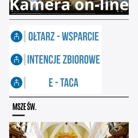
MSZE ŚW.