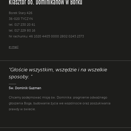
Klasztor oo. Dominikanów w Borku
Borek Stary 426
36-020 TYCZYN
tel. 017 230 20 61
tel. 017 229 80 16
Nr rachunku: 46 1020 4405 0000 2802 0245 2373
e-mail
"Głoście wszystkim, wszędzie i na wszelkie
sposoby. "
Św. Dominik Guzman
Chcemy podejmować misję św. Dominika: pragnienie odważnego
głoszenia Boga, budowanie życia we wspólnocie oraz poszukiwania
prawdy w świecie.