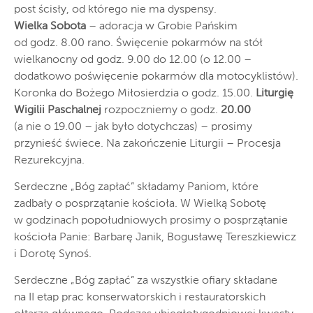
post ścisły, od którego nie ma dyspensy.
Wielka Sobota
– adoracja w Grobie Pańskim
od godz. 8.00 rano. Święcenie pokarmów na stół
wielkanocny od godz. 9.00 do 12.00 (o 12.00 –
dodatkowo poświęcenie pokarmów dla motocyklistów).
Koronka do Bożego Miłosierdzia o godz. 15.00.
Liturgię
Wigilii Paschalnej
rozpoczniemy o godz.
20.00
(a nie o 19.00 – jak było dotychczas) – prosimy
przynieść świece. Na zakończenie Liturgii – Procesja
Rezurekcyjna.
Serdeczne „Bóg zapłać” składamy Paniom, które
zadbały o posprzątanie kościoła. W Wielką Sobotę
w godzinach popołudniowych prosimy o posprzątanie
kościoła Panie: Barbarę Janik, Bogusławę Tereszkiewicz
i Dorotę Synoś.
Serdeczne „Bóg zapłać” za wszystkie ofiary składane
na II etap prac konserwatorskich i restauratorskich