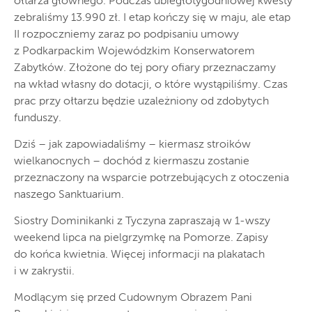
ołtarza głównego. Podczas ubiegłotygodniowej kwesty
zebraliśmy 13.990 zł. I etap kończy się w maju, ale etap
II rozpoczniemy zaraz po podpisaniu umowy
z Podkarpackim Wojewódzkim Konserwatorem
Zabytków. Złożone do tej pory ofiary przeznaczamy
na wkład własny do dotacji, o które wystąpiliśmy. Czas
prac przy ołtarzu będzie uzależniony od zdobytych
funduszy.
Dziś – jak zapowiadaliśmy – kiermasz stroików
wielkanocnych – dochód z kiermaszu zostanie
przeznaczony na wsparcie potrzebujących z otoczenia
naszego Sanktuarium.
Siostry Dominikanki z Tyczyna zapraszają w 1-wszy
weekend lipca na pielgrzymkę na Pomorze. Zapisy
do końca kwietnia. Więcej informacji na plakatach
i w zakrystii.
Modlącym się przed Cudownym Obrazem Pani