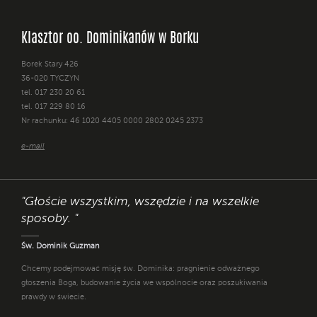
Klasztor oo. Dominikanów w Borku
Borek Stary 426
36-020 TYCZYN
tel. 017 230 20 61
tel. 017 229 80 16
Nr rachunku: 46 1020 4405 0000 2802 0245 2373
e-mail
"Głoście wszystkim, wszędzie i na wszelkie
sposoby. "
Św. Dominik Guzman
Chcemy podejmować misję św. Dominika: pragnienie odważnego
głoszenia Boga, budowanie życia we wspólnocie oraz poszukiwania
prawdy w świecie.