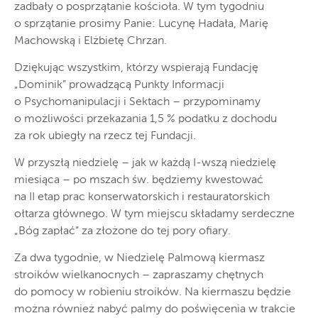
zadbały o posprzątanie kościoła. W tym tygodniu
o sprzątanie prosimy Panie: Lucynę Hadała, Marię
Machowską i Elżbietę Chrzan.
Dziękując wszystkim, którzy wspierają Fundację
„Dominik” prowadzącą Punkty Informacji
o Psychomanipulacji i Sektach – przypominamy
o możliwości przekazania 1,5 % podatku z dochodu
za rok ubiegły na rzecz tej Fundacji.
W przyszłą niedzielę – jak w każdą I-wszą niedzielę
miesiąca – po mszach św. będziemy kwestować
na II etap prac konserwatorskich i restauratorskich
ołtarza głównego. W tym miejscu składamy serdeczne
„Bóg zapłać” za złożone do tej pory ofiary.
Za dwa tygodnie, w Niedzielę Palmową kiermasz
stroików wielkanocnych – zapraszamy chętnych
do pomocy w robieniu stroików. Na kiermaszu będzie
można również nabyć palmy do poświęcenia w trakcie