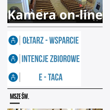
MSZE ŚW.