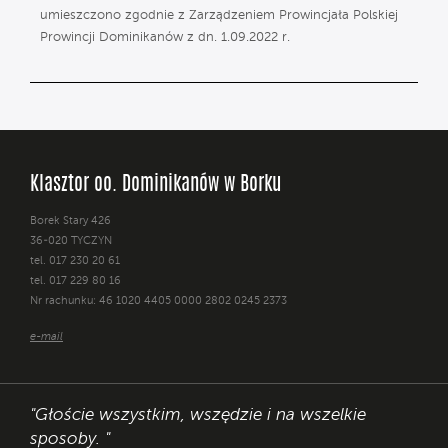
umieszczono zgodnie z Zarządzeniem Prowincjała Polskiej
Prowincji Dominikanów z dn. 1.09.2022 r.
Klasztor oo. Dominikanów w Borku
Borek Stary 426
36-020 TYCZYN
tel. 017 230 20 61
tel. 017 229 80 16
Nr rachunku: 46 1020 4405 0000 2802 0245 2373
e-mail
"Głoście wszystkim, wszędzie i na wszelkie
sposoby. "