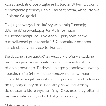
którzy zadbali o posprzątanie kościoła. W tym tygodniu
o sprzątanie prosimy Panie: Barbarę Szela, Annę Płonka
i Jolantę Grządziel.
Dziękując wszystkim, którzy wspierają Fundację
„Dominik” prowadzącą Punkty Informacji
o Psychomanipulacji i Sektach – przypominamy
o możliwości przekazania 1,5 % podatku z dochodu
za rok ubiegły na rzecz tej Fundacji.
Serdeczne „Bóg zapłać” za wszystkie ofiary składane
na II etap prac konserwatorskich i restauratorskich
ołtarza głównego. Podczas ubiegłotygodniowej kwesty
zebraliśmy 15.545 zł. I etap kończy się już w maju –
i chcielibyśmy jak najszybciej rozpocząć etap II. Złożone
do tej pory ofiary przeznaczamy na wkład własny
do dotacji, o które wystąpiliśmy. Czas prac przy ołtarzu
będzie uzależniony od zdobytych funduszy.
Ogłoszenie p. Sołtys: