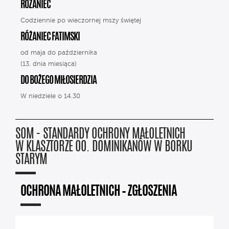
RÓŻANIEC
Codziennie po wieczornej mszy świętej
RÓŻANIEC FATIMSKI
od maja do października
(13. dnia miesiąca)
DO BOŻEGO MIŁOSIERDZIA
W niedziele o 14.30
SOM - STANDARDY OCHRONY MAŁOLETNICH
W KLASZTORZE OO. DOMINIKANÓW W BORKU
STARYM
OCHRONA MAŁOLETNICH – ZGŁOSZENIA