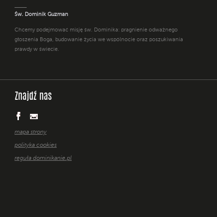
Św. Dominik Guzman
Chcemy podejmować misję św. Dominika: pragnienie odważnego
głoszenia Boga, budowanie życia we wspólnocie oraz poszukiwania
prawdy w świecie.
Znajdź nas
mapa strony
polityka cookies
reguła dominikanie.pl