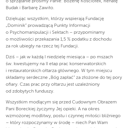
o sprzątanie prosimy Panie: Bożenę Kościółek, Renatę
Budak i Barbarę Zawiło.
Dziękując wszystkim, którzy wspierają Fundację
„Dominik” prowadzącą Punkty Informacji
o Psychomanipulacji i Sektach – przypominamy
o możliwości przekazania 1,5 % podatku z dochodu
za rok ubiegły na rzecz tej Fundacji.
Dziś – jak w każdą I niedzielę miesiąca – po mszach
św. kwestujemy na II etap prac konserwatorskich
i restauratorskich ołtarza głównego. W tym miejscu
składamy serdeczne „Bóg zapłać” za złożone do tej pory
ofiary. Czas prac przy ołtarzu jest uzależniony
od zdobytych funduszy.
Wszystkim modlącym się przed Cudownym Obrazem
Pani Boreckiej życzymy Jej opieki. A na okres
wzmożonej modlitwy, postu i czynnej miłości bliźniego
– który rozpoczynamy w środę – niech Pan Wam