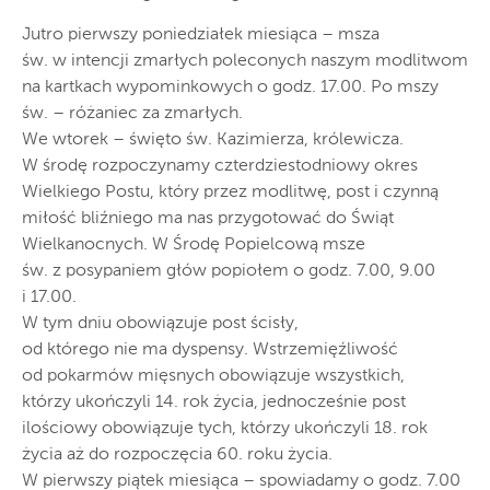
Jutro pierwszy poniedziałek miesiąca – msza
św. w intencji zmarłych poleconych naszym modlitwom
na kartkach wypominkowych o godz. 17.00. Po mszy
św. – różaniec za zmarłych.
We wtorek – święto św. Kazimierza, królewicza.
W środę rozpoczynamy czterdziestodniowy okres
Wielkiego Postu, który przez modlitwę, post i czynną
miłość bliźniego ma nas przygotować do Świąt
Wielkanocnych. W Środę Popielcową msze
św. z posypaniem głów popiołem o godz. 7.00, 9.00
i 17.00.
W tym dniu obowiązuje post ścisły,
od którego nie ma dyspensy. Wstrzemięźliwość
od pokarmów mięsnych obowiązuje wszystkich,
którzy ukończyli 14. rok życia, jednocześnie post
ilościowy obowiązuje tych, którzy ukończyli 18. rok
życia aż do rozpoczęcia 60. roku życia.
W pierwszy piątek miesiąca – spowiadamy o godz. 7.00