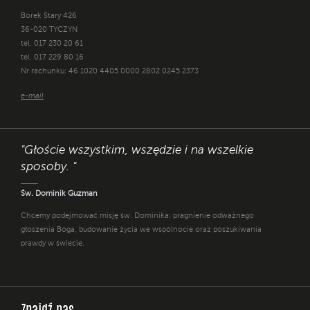
Borek Stary 426
36-020 TYCZYN
tel. 017 230 20 61
tel. 017 229 80 16
Nr rachunku: 46 1020 4405 0000 2802 0245 2373
e-mail
"Głoście wszystkim, wszędzie i na wszelkie
sposoby. "
Św. Dominik Guzman
Chcemy podejmować misję św. Dominika: pragnienie odważnego
głoszenia Boga, budowanie życia we wspólnocie oraz poszukiwania
prawdy w świecie.