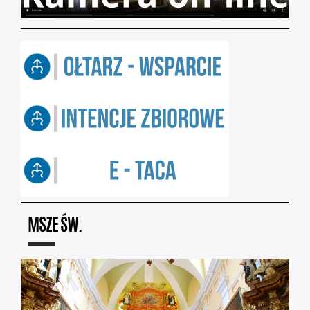
MSZE ŚW.