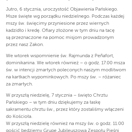
Jutro, 6 stycznia, uroczystość Objawienia Pańskiego.
Msze święte wg porządku niedzielnego. Podczas każdej
mszy św. święcimy przyniesione przez wiernych
kadzidło i kredę. Ofiary złożone w tym dniu na tacę
są przeznaczone na pomoc misjom prowadzonym
przez nasz Zakon.
We wtorek wspomnienie św. Rajmunda z Peñafort,
dominikanina. We wtorek również – o godz. 17.00 msza
św. w intencji zmarłych poleconych naszym modlitwom
na kartkach wypominkowych. Po mszy św. – różaniec
za zmarłych.
W przyszłą niedzielę, 7 stycznia – święto Chrztu
Pańskiego – w tym dniu dziękujemy za łaskę
sakramentu chrztu św., przez który zostaliśmy włączeni
do Kościoła.
W przyszłą niedzielę również na mszy św. o godz. 11.00
gościć będziemy Grupę Jubileuszową Zespołu Pieśni