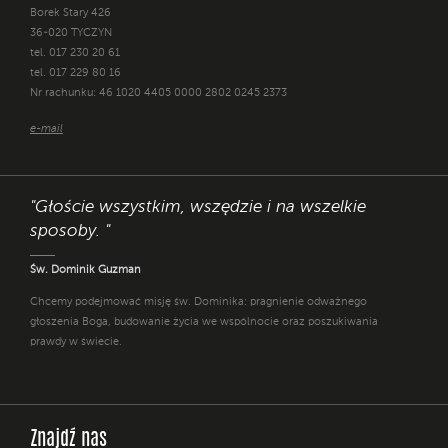
Borek Stary 426
36-020 TYCZYN
tel. 017 230 20 61
tel. 017 229 80 16
Nr rachunku: 46 1020 4405 0000 2802 0245 2373
e-mail
"Głoście wszystkim, wszędzie i na wszelkie
sposoby. "
Św. Dominik Guzman
Chcemy podejmować misję św. Dominika: pragnienie odważnego
głoszenia Boga, budowanie życia we wspólnocie oraz poszukiwania
prawdy w świecie.
Znajdź nas