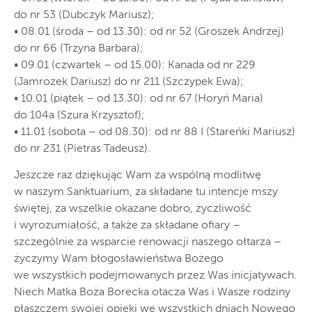
do nr 53 (Dubczyk Mariusz);
• 08.01 (środa – od 13.30): od nr 52 (Groszek Andrzej)
do nr 66 (Trzyna Barbara);
• 09.01 (czwartek – od 15.00): Kanada od nr 229
(Jamrozek Dariusz) do nr 211 (Szczypek Ewa);
• 10.01 (piątek – od 13.30): od nr 67 (Horyń Maria)
do 104a (Szura Krzysztof);
• 11.01 (sobota – od 08.30): od nr 88 I (Stareńki Mariusz)
do nr 231 (Pietras Tadeusz).
Jeszcze raz dziękując Wam za wspólną modlitwę
w naszym Sanktuarium, za składane tu intencje mszy
świętej, za wszelkie okazane dobro, życzliwość
i wyrozumiałość, a także za składane ofiary –
szczególnie za wsparcie renowacji naszego ołtarza –
życzymy Wam błogosławieństwa Bożego
we wszystkich podejmowanych przez Was inicjatywach.
Niech Matka Boża Borecka otacza Was i Wasze rodziny
płaszczem swojej opieki we wszystkich dniach Nowego