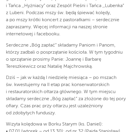
i Tańca ,,Hyżniacy” oraz Zespół Pieśni i Tańca ,,Lubenka”
z Lubeni. Podczas mszy św. będą śpiewać kolędy,
a po mszy krótki koncert z pastorałkami – serdecznie
zapraszamy. Więcej informacji na naszej stronie
internetowej i facebooku.
Serdeczne „Bóg zapłać” składamy Paniom i Panom,
którzy zadbali o posprzątanie kościoła. W tym tygodniu
o sprzątanie prosimy Panie: Joannę i Barbarę
Tereszkiewicz oraz Natalię Majchrowską.
Dziś – jak w każdą I niedzielę miesiąca – po mszach
św. kwestujemy na II etap prac konserwatorskich
i restauratorskich ołtarza głównego. W tym miejscu
składamy serdeczne „Bóg zapłać” za złożone do tej pory
ofiary. Czas prac przy ołtarzu jest uzależniony
od zdobytych funduszy.
Wizyta kolędowa w Borku Starym (ks. Daniel):
• 07.01 (wtorek – od 13.30): od nr 32 (Pajda Stanisław)