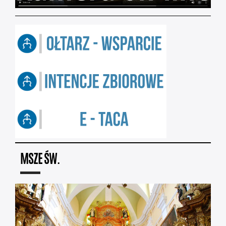
MSZE ŚW.