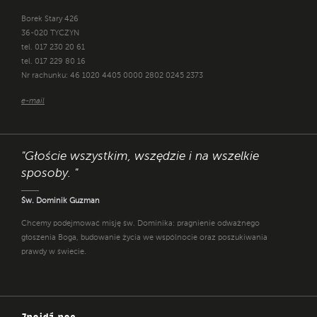
Borek Stary 426
36-020 TYCZYN
tel. 017 230 20 61
tel. 017 229 80 16
Nr rachunku: 46 1020 4405 0000 2802 0245 2373
e-mail
"Głoście wszystkim, wszędzie i na wszelkie
sposoby. "
Św. Dominik Guzman
Chcemy podejmować misję św. Dominika: pragnienie odważnego
głoszenia Boga, budowanie życia we wspólnocie oraz poszukiwania
prawdy w świecie.