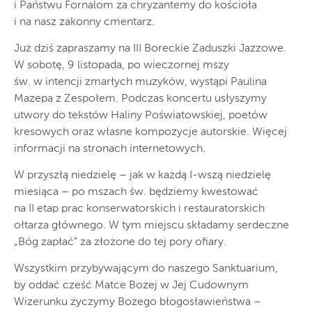
i Państwu Fornalom za chryzantemy do kościoła
i na nasz zakonny cmentarz.
Już dziś zapraszamy na III Boreckie Zaduszki Jazzowe.
W sobotę, 9 listopada, po wieczornej mszy
św. w intencji zmarłych muzyków, wystąpi Paulina
Mazepa z Zespołem. Podczas koncertu usłyszymy
utwory do tekstów Haliny Poświatowskiej, poetów
kresowych oraz własne kompozycje autorskie. Więcej
informacji na stronach internetowych.
W przyszłą niedzielę – jak w każdą I-wszą niedzielę
miesiąca – po mszach św. będziemy kwestować
na II etap prac konserwatorskich i restauratorskich
ołtarza głównego. W tym miejscu składamy serdeczne
„Bóg zapłać” za złożone do tej pory ofiary.
Wszystkim przybywającym do naszego Sanktuarium,
by oddać cześć Matce Bożej w Jej Cudownym
Wizerunku życzymy Bożego błogosławieństwa –