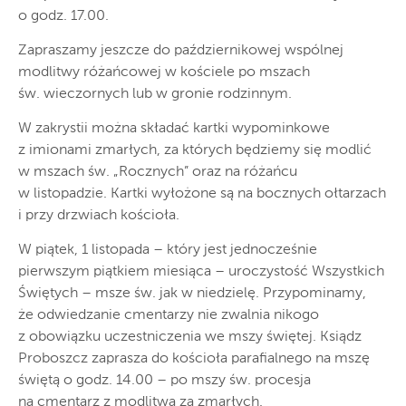
o godz. 17.00.
Zapraszamy jeszcze do październikowej wspólnej
modlitwy różańcowej w kościele po mszach
św. wieczornych lub w gronie rodzinnym.
W zakrystii można składać kartki wypominkowe
z imionami zmarłych, za których będziemy się modlić
w mszach św. „Rocznych” oraz na różańcu
w listopadzie. Kartki wyłożone są na bocznych ołtarzach
i przy drzwiach kościoła.
W piątek, 1 listopada – który jest jednocześnie
pierwszym piątkiem miesiąca – uroczystość Wszystkich
Świętych – msze św. jak w niedzielę. Przypominamy,
że odwiedzanie cmentarzy nie zwalnia nikogo
z obowiązku uczestniczenia we mszy świętej. Ksiądz
Proboszcz zaprasza do kościoła parafialnego na mszę
świętą o godz. 14.00 – po mszy św. procesja
na cmentarz z modlitwą za zmarłych.