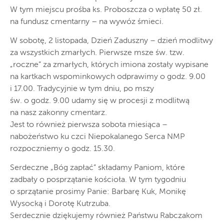
W tym miejscu prośba ks. Proboszcza o wpłatę 50 zł.
na fundusz cmentarny – na wywóz śmieci.
W sobotę, 2 listopada, Dzień Zaduszny – dzień modlitwy
za wszystkich zmarłych. Pierwsze msze św. tzw.
„roczne” za zmarłych, których imiona zostały wypisane
na kartkach wspominkowych odprawimy o godz. 9.00
i 17.00. Tradycyjnie w tym dniu, po mszy
św. o godz. 9.00 udamy się w procesji z modlitwą
na nasz zakonny cmentarz.
Jest to również pierwsza sobota miesiąca –
nabożeństwo ku czci Niepokalanego Serca NMP
rozpoczniemy o godz. 15.30.
Serdeczne „Bóg zapłać” składamy Paniom, które
zadbały o posprzątanie kościoła. W tym tygodniu
o sprzątanie prosimy Panie: Barbarę Kuk, Monikę
Wysocką i Dorotę Kutrzuba.
Serdecznie dziękujemy również Państwu Rabczakom