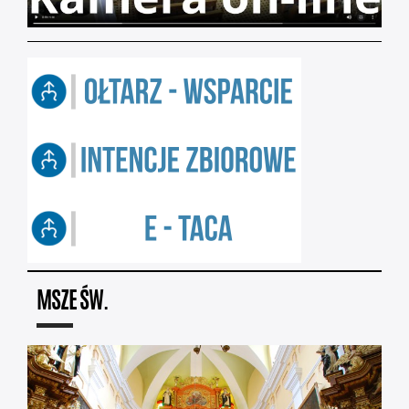
MSZE ŚW.