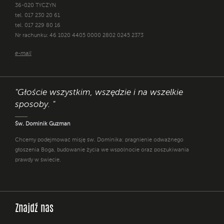
36-020 TYCZYN
tel. 017 230 20 61
tel. 017 229 80 16
Nr rachunku: 46 1020 4405 0000 2802 0245 2373
e-mail
"Głoście wszystkim, wszędzie i na wszelkie
sposoby. "
Św. Dominik Guzman
Chcemy podejmować misję św. Dominika: pragnienie odważnego
głoszenia Boga, budowanie życia we wspólnocie oraz poszukiwania
prawdy w świecie.
Znajdź nas