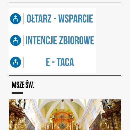
MSZE ŚW.