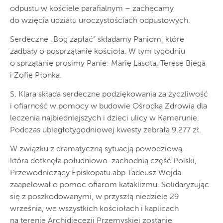
odpustu w kościele parafialnym – zachęcamy
do wzięcia udziału uroczystościach odpustowych.
Serdeczne „Bóg zapłać” składamy Paniom, które
zadbały o posprzątanie kościoła. W tym tygodniu
o sprzątanie prosimy Panie: Marię Lasota, Teresę Biega
i Zofię Płonka.
S. Klara składa serdeczne podziękowania za życzliwość
i ofiarność w pomocy w budowie Ośrodka Zdrowia dla
leczenia najbiedniejszych i dzieci ulicy w Kamerunie.
Podczas ubiegłotygodniowej kwesty zebrała 9.277 zł.
W związku z dramatyczną sytuacją powodziową,
która dotknęła południowo-zachodnią część Polski,
Przewodniczący Episkopatu abp Tadeusz Wojda
zaapelował o pomoc ofiarom kataklizmu. Solidaryzując
się z poszkodowanymi, w przyszłą niedzielę 29
września, we wszystkich kościołach i kaplicach
na terenie Archidiecezji Przemyskiej zostanie