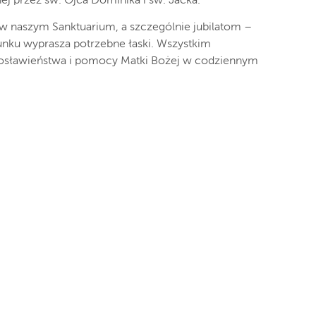
ej przez św. Ojca Dominika i św. Jacka.
w naszym Sanktuarium, a szczególnie jubilatom –
ku wyprasza potrzebne łaski. Wszystkim
sławieństwa i pomocy Matki Bożej w codziennym