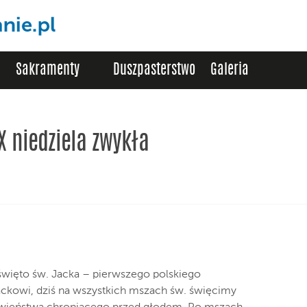
Sakramenty
Duszpasterstwo
Galeria
XX niedziela zwykła
 święto św. Jacka – pierwszego polskiego
ackowi, dziś na wszystkich mszach św. święcimy