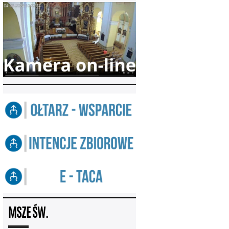
MSZE ŚW.