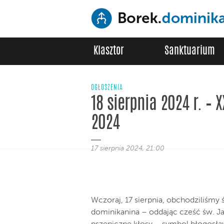
Klasztor
Sanktuarium
OGŁOSZENIA
18 sierpnia 2024 r. – 
2024
17 sierpnia 2024, 21:00
Wczoraj, 17 sierpnia, obchodziliśmy
dominikanina – oddając cześć św. J