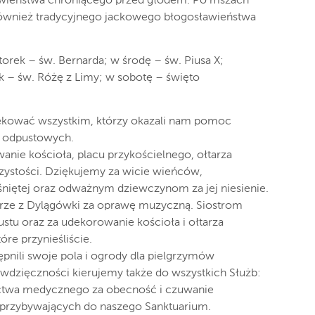
awieństwa chroniącego przed głodem. Po mszach
 również tradycyjnego jackowego błogosławieństwa
ek – św. Bernarda; w środę – św. Piusa X;
 – św. Różę z Limy; w sobotę – święto
ękować wszystkim, którzy okazali nam pomoc
i odpustowych.
anie kościoła, placu przykościelnego, ołtarza
zystości. Dziękujemy za wicie wieńców,
śniętej oraz odważnym dziewczynom za jej niesienie.
strze z Dylągówki za oprawę muzyczną. Siostrom
stu oraz za udekorowanie kościoła i ołtarza
re przynieśliście.
pnili swoje pola i ogrody dla pielgrzymów
dzięczności kierujemy także do wszystkich Służb:
nictwa medycznego za obecność i czuwanie
przybywających do naszego Sanktuarium.