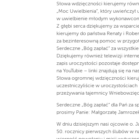
Słowa wdzięczności kierujemy równi
„Moc Uwielbienia”, który uwieńczy
w uwielbienie młodym wykonawcom 
Z głębi serca dziękujemy za wsparc
kierujemy do państwa Renaty i Rober
za bezinteresowną pomoc w przygotow
Serdeczne „Bóg zapłać” za wszystkie
Dziękujemy również telewizji interne
zapis uroczystości pozostaje dostęp
na YouTubie – linki znajdują się na na
Słowa ogromnej wdzięczności kieruj
uczestniczyliście w uroczystościach 
przeżywania tajemnicy Wniebowzięc
Serdeczne „Bóg zapłać” dla Pań za sp
prosimy Panie: Małgorzatę Jamrozek
W dniu dzisiejszym nasi ojcowie o. J
50. rocznicy pierwszych ślubów w n