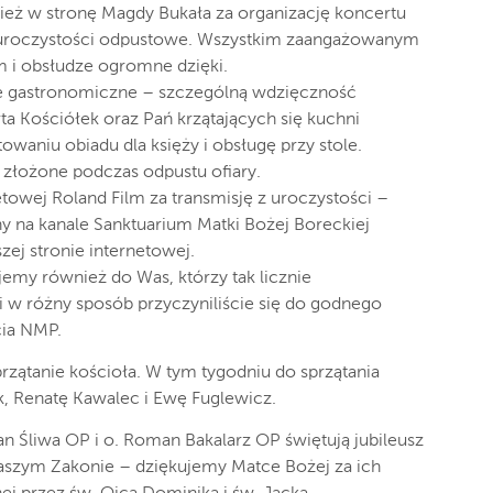
eż w stronę Magdy Bukała za organizację koncertu
ł uroczystości odpustowe. Wszystkim zaangażowanym
i obsłudze ogromne dzięki.
ie gastronomiczne – szczególną wdzięczność
ta Kościółek oraz Pań krzątających się kuchni
aniu obiadu dla księży i obsługę przy stole.
 złożone podczas odpustu ofiary.
towej Roland Film za transmisję z uroczystości –
ny na kanale Sanktuarium Matki Bożej Boreckiej
szej stronie internetowej.
emy również do Was, którzy tak licznie
i w różny sposób przyczyniliście się do godnego
ia NMP.
rzątanie kościoła. W tym tygodniu do sprzątania
, Renatę Kawalec i Ewę Fuglewicz.
an Śliwa OP i o. Roman Bakalarz OP świętują jubileusz
aszym Zakonie – dziękujemy Matce Bożej za ich