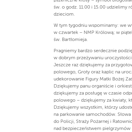
pszeniczne kłosy – symbol błogosł
św. o godz. 11.00 i 15.00 udzielimy
dzieciom.
W tym tygodniu wspominamy: we wtor
w czwartek – NMP Królową; w piątek
św. Bartłomieja.
Pragniemy bardzo serdecznie podzi
w dobrym przeżywaniu uroczystośc
Jeszcze raz dziękujemy za przygotow
polowego, Groty oraz kaplic na uroc
udekorowanie Figury Matki Bożej Za
Dziękujemy panu organiście i orkie
dziękujemy za posługę w czasie odpu
polowego – dziękujemy za kwiaty, któ
Dziękujemy wszystkim, którzy udostę
na parkowanie samochodów. Słowa w
do Policji, Straży Pożarnej i Ratow
nad bezpieczeństwem pielgrzymów 