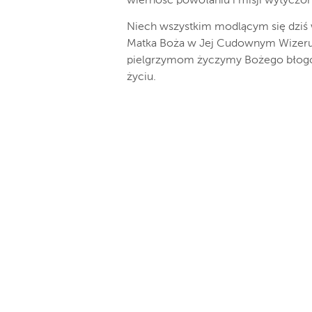
wierność powołaniu i misji wytyczon
Niech wszystkim modlącym się dziś 
Matka Boża w Jej Cudownym Wizerun
pielgrzymom życzymy Bożego błogo
życiu.