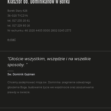
Klasztor oo. Dominikanów w Borku
Borek Stary 426
36-020 TYCZYN
tel. 017 230 20 61
tel. 017 229 80 16
Nr rachunku: 46 1020 4405 0000 2802 0245 2373
e-mail
"Głoście wszystkim, wszędzie i na wszelkie
sposoby. "
Św. Dominik Guzman
Chcemy podejmować misję św. Dominika: pragnienie odważnego
głoszenia Boga, budowanie życia we wspólnocie oraz poszukiwania
prawdy w świecie.