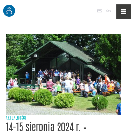
Poczta
Logowan
AKTUALNOŚCI
14-15 sierpnia 2024 r. –