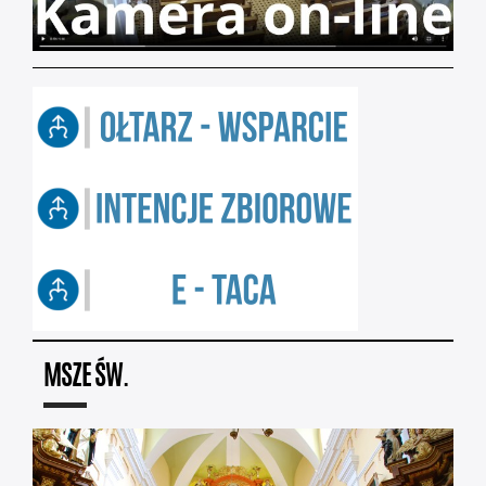
MSZE ŚW.