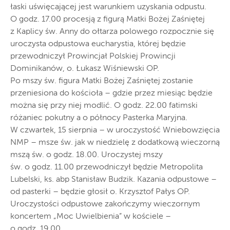
łaski uświęcającej jest warunkiem uzyskania odpustu.
O godz. 17.00 procesją z figurą Matki Bożej Zaśniętej
z Kaplicy św. Anny do ołtarza polowego rozpocznie się
uroczysta odpustowa eucharystia, której będzie
przewodniczył Prowincjał Polskiej Prowincji
Dominikanów, o. Łukasz Wiśniewski OP.
Po mszy św. figura Matki Bożej Zaśniętej zostanie
przeniesiona do kościoła – gdzie przez miesiąc będzie
można się przy niej modlić. O godz. 22.00 fatimski
różaniec pokutny a o północy Pasterka Maryjna.
W czwartek, 15 sierpnia – w uroczystość Wniebowzięcia
NMP – msze św. jak w niedzielę z dodatkową wieczorną
mszą św. o godz. 18.00. Uroczystej mszy
św. o godz. 11.00 przewodniczył będzie Metropolita
Lubelski, ks. abp Stanisław Budzik. Kazania odpustowe –
od pasterki – będzie głosił o. Krzysztof Pałys OP.
Uroczystości odpustowe zakończymy wieczornym
koncertem „Moc Uwielbienia” w kościele –
o godz. 19.00.