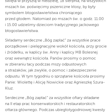
święta w przyszłą w niedzielę, 18 sierpnia, na wszystkich
mszach św. poświęcimy pszeniczne kłosy, by były
symbolem błogosławieństwa chroniącego
przed głodem. Natomiast po mszach św. o godz. 11.00
i 15.00 udzielimy dzieciom tradycyjnego jackowego
błogosławieństwa.
Składamy serdeczne „Bóg zapłać” za wszystkie prace
porządkowe i pielęgnacyjne wokół kościoła, przy grocie
i źródełku, w kaplicy św. Anny i kaplicy MB Bolesnej
oraz wewnątrz kościoła. Panów prosimy o pomoc
w zbieraniu tacy podczas mszy odpustowych
a strażaków, jak zwykle, o pomoc i zabezpieczenie
odpustu. W tym tygodniu o sprzątanie kościoła prosimy
Panie: Wiolettę i Alicję Nowickie oraz Agnieszkę Szura-
Kluz.
Serdeczne „Bóg zapłać” za wszystkie ofiary składane
na II etap prac konserwatorskich i restauratorskich
ołtarza głównego. Podczas ubiegłotygodniowej kwesty