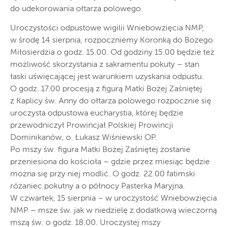
do udekorowania ołtarza polowego.
Uroczystości odpustowe wigilii Wniebowzięcia NMP,
w środę 14 sierpnia, rozpoczniemy Koronką do Bożego
Miłosierdzia o godz. 15.00. Od godziny 15.00 będzie też
możliwość skorzystania z sakramentu pokuty – stan
łaski uświęcającej jest warunkiem uzyskania odpustu.
O godz. 17.00 procesją z figurą Matki Bożej Zaśniętej
z Kaplicy św. Anny do ołtarza polowego rozpocznie się
uroczysta odpustowa eucharystia, której będzie
przewodniczył Prowincjał Polskiej Prowincji
Dominikanów, o. Łukasz Wiśniewski OP.
Po mszy św. figura Matki Bożej Zaśniętej zostanie
przeniesiona do kościoła – gdzie przez miesiąc będzie
można się przy niej modlić. O godz. 22.00 fatimski
różaniec pokutny a o północy Pasterka Maryjna.
W czwartek, 15 sierpnia – w uroczystość Wniebowzięcia
NMP – msze św. jak w niedzielę z dodatkową wieczorną
mszą św. o godz. 18.00. Uroczystej mszy