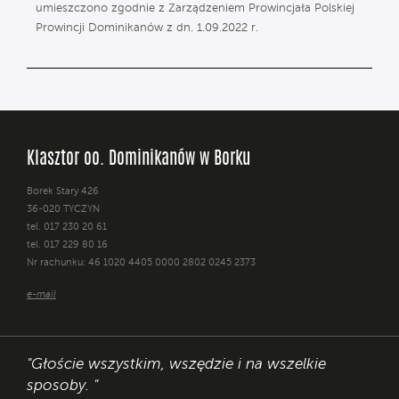
umieszczono zgodnie z Zarządzeniem Prowincjała Polskiej
Prowincji Dominikanów z dn. 1.09.2022 r.
Klasztor oo. Dominikanów w Borku
Borek Stary 426
36-020 TYCZYN
tel. 017 230 20 61
tel. 017 229 80 16
Nr rachunku: 46 1020 4405 0000 2802 0245 2373
e-mail
"Głoście wszystkim, wszędzie i na wszelkie
sposoby. "