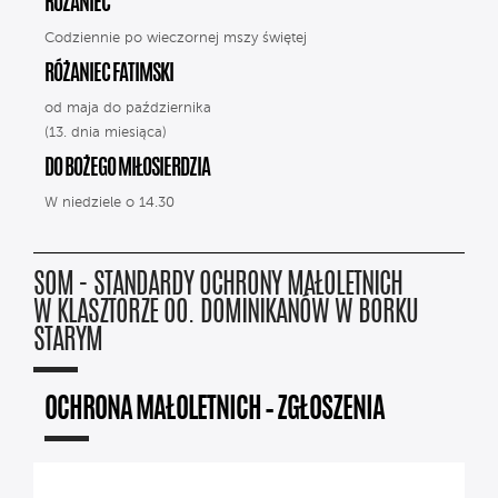
RÓŻANIEC
Codziennie po wieczornej mszy świętej
RÓŻANIEC FATIMSKI
od maja do października
(13. dnia miesiąca)
DO BOŻEGO MIŁOSIERDZIA
W niedziele o 14.30
SOM - STANDARDY OCHRONY MAŁOLETNICH
W KLASZTORZE OO. DOMINIKANÓW W BORKU
STARYM
OCHRONA MAŁOLETNICH – ZGŁOSZENIA