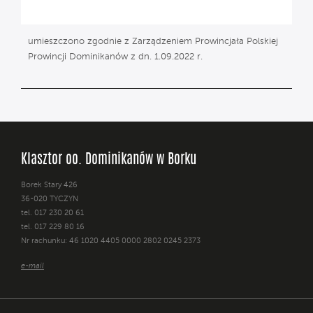
umieszczono zgodnie z Zarządzeniem Prowincjała Polskiej
Prowincji Dominikanów z dn. 1.09.2022 r.
Klasztor oo. Dominikanów w Borku
Borek Stary 426
36-020 TYCZYN
tel. 017 230 20 61
tel. 017 229 80 16
Nr rachunku: 46 1020 4405 0000 2802 0245 2373
e-mail