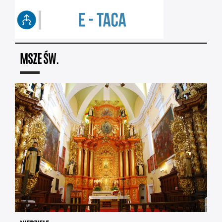
MSZE ŚW.