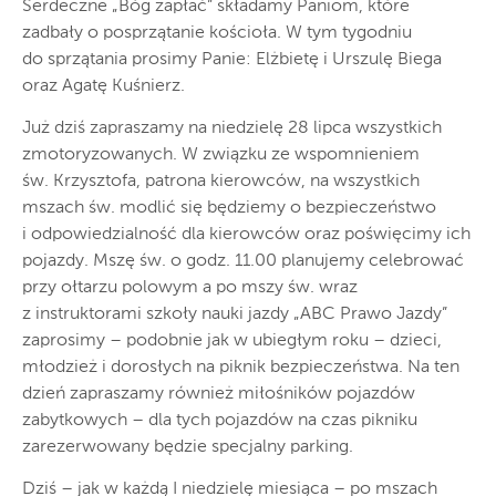
Serdeczne „Bóg zapłać” składamy Paniom, które
zadbały o posprzątanie kościoła. W tym tygodniu
do sprzątania prosimy Panie: Elżbietę i Urszulę Biega
oraz Agatę Kuśnierz.
Już dziś zapraszamy na niedzielę 28 lipca wszystkich
zmotoryzowanych. W związku ze wspomnieniem
św. Krzysztofa, patrona kierowców, na wszystkich
mszach św. modlić się będziemy o bezpieczeństwo
i odpowiedzialność dla kierowców oraz poświęcimy ich
pojazdy. Mszę św. o godz. 11.00 planujemy celebrować
przy ołtarzu polowym a po mszy św. wraz
z instruktorami szkoły nauki jazdy „ABC Prawo Jazdy”
zaprosimy – podobnie jak w ubiegłym roku – dzieci,
młodzież i dorosłych na piknik bezpieczeństwa. Na ten
dzień zapraszamy również miłośników pojazdów
zabytkowych – dla tych pojazdów na czas pikniku
zarezerwowany będzie specjalny parking.
Dziś – jak w każdą I niedzielę miesiąca – po mszach