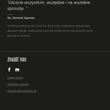
"Głoście wszystkim, wszędzie i na wszelkie
sposoby. "
Św. Dominik Guzman
Chcemy podejmować misję św. Dominika: pragnienie odważnego
głoszenia Boga, budowanie życia we wspólnocie oraz poszukiwania
prawdy w świecie.
Znajdź nas
mapa strony
polityka cookies
reguła dominikanie.pl