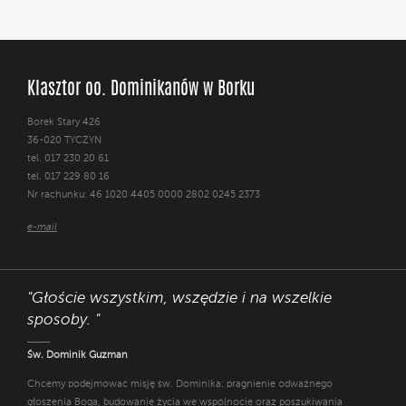
Klasztor oo. Dominikanów w Borku
Borek Stary 426
36-020 TYCZYN
tel. 017 230 20 61
tel. 017 229 80 16
Nr rachunku: 46 1020 4405 0000 2802 0245 2373
e-mail
"Głoście wszystkim, wszędzie i na wszelkie
sposoby. "
Św. Dominik Guzman
Chcemy podejmować misję św. Dominika: pragnienie odważnego
głoszenia Boga, budowanie życia we wspólnocie oraz poszukiwania