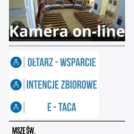
MSZE ŚW.