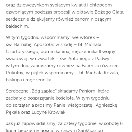
oraz dziewczynkom sypiącym kwiatki i chłopcom
dzwoniącym podczas procesji w oktawie Bożego Ciała;
serdecznie dziękujemy również panom niosącym
baldachim.
W tym tygodniu wspominamy: we wtorek –
św. Barnabę, Apostoła; w środę – bł. Michała
Czartoryskiego, dominikanina, męczennika II wojny
światowej; w czwartek – św. Antoniego z Padwy –
w tym dniu zapraszamy również na Fatimski różaniec
Pokutny; w piątek wspominamy – bł. Michała Kozala,
biskupa i męczennika.
Serdeczne „Bóg zapłać” składamy Paniom, które
zadbały o posprzątanie kościoła. W tym tygodniu
do sprzątania prosimy Panie: Małgorzatę i Agnieszkę
Pękala oraz Lucynę Krowiak.
Jak już zapowiadaliśmy, za cztery tygodnie, w sobotę 6
lipca, będziemy gościć w naszym Sanktuarium