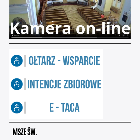
MSZE ŚW.