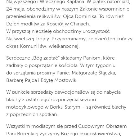
Najwyższego i Wiecznego Kapłana. W piątek natomiast,
24 maja, obchodzimy w naszym Zakonie wspomnienie
przeniesienia relikwii św. Ojca Dominika. To również
Dzień modlitw za Kościół w Chinach.
W przyszłą niedzielę obchodzimy uroczystość
Najświętszej Trójcy. Przypominamy, że dzień ten kończy
okres Komunii św. wielkanocnej.
Serdeczne „Bóg zapłać” składamy Paniom, które
zadbały o posprzątanie kościoła. W tym tygodniu
do sprzątania prosimy Panie: Małgorzatę Ślączka,
Barbarę Pajda i Edytę Mostowik.
W punkcie sprzedaży dewocjonaliów są do nabycia
blachy z ostatniego rozpoczęcia sezonu
motocyklowego w Borku Starym – są również blachy
z poprzednich spotkań.
Wszystkim modlącym się przed Cudownym Obrazem
Pani Boreckiej życzymy Bożego błogosławieństwa,