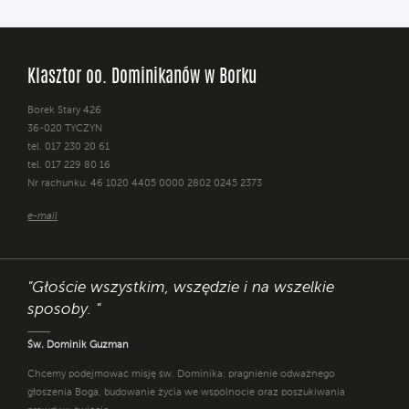
Klasztor oo. Dominikanów w Borku
Borek Stary 426
36-020 TYCZYN
tel. 017 230 20 61
tel. 017 229 80 16
Nr rachunku: 46 1020 4405 0000 2802 0245 2373
e-mail
"Głoście wszystkim, wszędzie i na wszelkie
sposoby. "
Św. Dominik Guzman
Chcemy podejmować misję św. Dominika: pragnienie odważnego
głoszenia Boga, budowanie życia we wspólnocie oraz poszukiwania