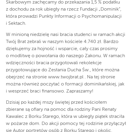
Skarbowym zachęcamy do przekazania 1,5 % podatku
z dochodu za rok ubiegły na rzecz Fundacji „Dominik”,
która prowadzi Punkty Informacji o Psychomanipulacji
i Sektach.
W minioną niedzielę nasi bracia studenci w ramach akcji
Twój Brat zebrali w naszym kościele 4.740 zł. Bardzo
dziękujemy za hojność i wsparcie, cały czas prosimy
o modlitwę o powołania do naszego Zakonu. W ramach
wdzięczności bracia przygotowali rekolekcje
przygotowujące do Zesłania Ducha Św., które można
obejrzeć na stronie www.twojbrat.pl . Na tej stronie
można również poczytać o formacji dominikańskiej, jak
i wesprzeć braci finansowo. Zapraszamy!
Dzisiaj po każdej mszy świętej przed kościołem
zbierane są ofiary na pomoc dla rodziny Pani Renaty
Kawalec z Borku Starego, która w ubiegły piątek straciła
w pożarze dom. Do akcji pomocy tej rodzinie przyłączył
się Autor portretów osób z Borku Starego i okolic,