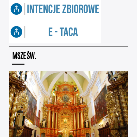
MSZE ŚW.