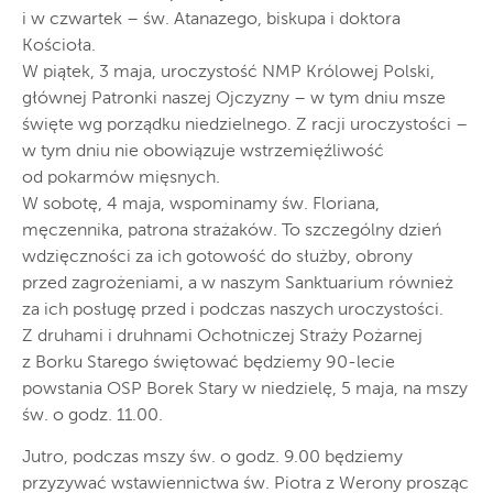
i w czwartek – św. Atanazego, biskupa i doktora
Kościoła.
W piątek, 3 maja, uroczystość NMP Królowej Polski,
głównej Patronki naszej Ojczyzny – w tym dniu msze
święte wg porządku niedzielnego. Z racji uroczystości –
w tym dniu nie obowiązuje wstrzemięźliwość
od pokarmów mięsnych.
W sobotę, 4 maja, wspominamy św. Floriana,
męczennika, patrona strażaków. To szczególny dzień
wdzięczności za ich gotowość do służby, obrony
przed zagrożeniami, a w naszym Sanktuarium również
za ich posługę przed i podczas naszych uroczystości.
Z druhami i druhnami Ochotniczej Straży Pożarnej
z Borku Starego świętować będziemy 90-lecie
powstania OSP Borek Stary w niedzielę, 5 maja, na mszy
św. o godz. 11.00.
Jutro, podczas mszy św. o godz. 9.00 będziemy
przyzywać wstawiennictwa św. Piotra z Werony prosząc