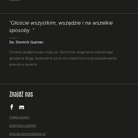
"Głoście wszystkim, wszędzie i na wszelkie
sposoby. "
Św. Dominik Guzman
Chcemy podejmować misję św. Dominika: pragnienie odważnego
głoszenia Boga, budowanie życia we wspólnocie oraz poszukiwania
prawdy w świecie.
Znajdź nas
mapa strony
polityka cookies
reguła dominikanie.pl