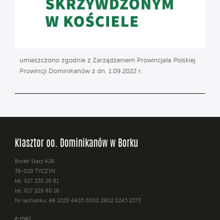
umieszczono zgodnie z Zarządzeniem Prowincjała Polskiej
Prowincji Dominikanów z dn. 1.09.2022 r.
Klasztor oo. Dominikanów w Borku
Borek Stary 426
36-020 TYCZYN
tel. 017 230 20 61
tel. 017 229 80 16
Nr rachunku: 46 1020 4405 0000 2802 0245 2373
e-mail