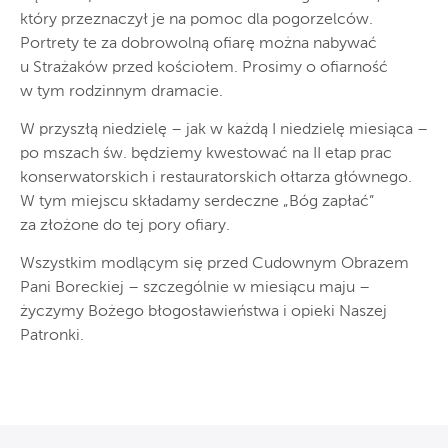
który przeznaczył je na pomoc dla pogorzelców.
Portrety te za dobrowolną ofiarę można nabywać
u Strażaków przed kościołem. Prosimy o ofiarność
w tym rodzinnym dramacie.
W przyszłą niedzielę – jak w każdą I niedzielę miesiąca –
po mszach św. będziemy kwestować na II etap prac
konserwatorskich i restauratorskich ołtarza głównego.
W tym miejscu składamy serdeczne „Bóg zapłać”
za złożone do tej pory ofiary.
Wszystkim modlącym się przed Cudownym Obrazem
Pani Boreckiej – szczególnie w miesiącu maju –
życzymy Bożego błogosławieństwa i opieki Naszej
Patronki.