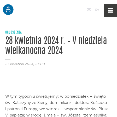
Poczta
Logowan
OGŁOSZENIA
28 kwietnia 2024 r. – V niedziela
wielkanocna 2024
27 kwietnia 2024, 21:00
W tym tygodniu świętujemy: w poniedziałek – święto
św. Katarzyny ze Sieny, dominikanki, doktora Kościoła
i patronki Europy; we wtorek – wspomnienie św. Piusa
V, papieża; w środę, 1 maja – św. Józefa, rzemieślnika;