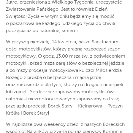
Jutro, przeniesiona z Wielkiego Tygodnia, uroczystość
Zwiastowania Pańskiego. Jest to również Dzień
Świętości Życia – w tym dniu będziemy się modlić
o poszanowanie każdego ludzkiego życia od chwili
poczęcia aż do naturalnej śmierci.
W przyszłą niedzielę, 14 kwietnia, nasze Sanktuarium
gości motocyklistów, którzy pragną rozpocząć sezon
motocyklowy. O godz. 13.00 msza św. z poświęceniem
motocykli, przed mszą parę słów o bezpiecznej jeździe
a po mszy procesja motocyklowa ku czci Miłosierdzia
Bożego z prośbą o bezpieczną i mądrą jazdę
oraz miłosierdzie dla tych, którzy na drogach ucierpieli
lub zginęli. Serdecznie zapraszamy motocyklistów –
natomiast niezmotoryzowanych zapraszamy na trasę
przejazdu procesji: Borek Stary – Kielnarowa – Tyczyn –
Królka i Borek Stary!
W najbliższe dwa weekendy dzieci z naszych Boreckich
wspólnot Baranków przyjmą po raz pierwszy Komunię