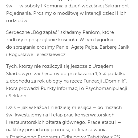
św. – w soboty I Komunia a dzień wcześniej Sakrament
Pojednania. Prosimy o modlitwę w intencji dzieci i ich
rodziców.
Serdeczne „Bóg zapłać” składamy Paniom, które
zadbały o posprzątanie kościoła. W tym tygodniu
do sprzątania prosimy Panie: Agatę Pajda, Barbarę Janik
i Bogusławę Tereszkiewicz.
Tych, którzy nie rozliczyli się jeszcze z Urzędem
Skarbowym zachęcamy do przekazania 1,5 % podatku
z dochodu za rok ubiegły na rzecz Fundacji „Dominik”,
która prowadzi Punkty Informacji o Psychomanipulacji
i Sektach.
Dziś – jak w każdą I niedzielę miesiąca – po mszach
św. kwestujemy na II etap prac konserwatorskich
i restauratorskich ołtarza głównego. Prace etapu I –
na który posiadamy promesę dofinansowania
z Rządowego Programu Odbudowy Zabytków z 2%