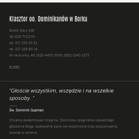
Klasztor oo. Dominikanów w Borku
Borek Stary 426
36-020 TYCZYN
tel. 017 230 20 61
tel. 017 229 80 16
Nr rachunku: 46 1020 4405 0000 2802 0245 2373
e-mail
"Głoście wszystkim, wszędzie i na wszelkie
sposoby. "
Św. Dominik Guzman
Chcemy podejmować misję św. Dominika: pragnienie odważnego
głoszenia Boga, budowanie życia we wspólnocie oraz poszukiwania
prawdy w świecie.