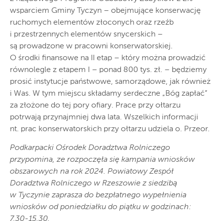
wsparciem Gminy Tyczyn – obejmujące konserwację
ruchomych elementów złoconych oraz rzeźb
i przestrzennych elementów snycerskich –
są prowadzone w pracowni konserwatorskiej.
O środki finansowe na II etap – który można prowadzić
równolegle z etapem I – ponad 800 tys. zł. – będziemy
prosić instytucje państwowe, samorządowe, jak również
i Was. W tym miejscu składamy serdeczne „Bóg zapłać”
za złożone do tej pory ofiary. Prace przy ołtarzu
potrwają przynajmniej dwa lata. Wszelkich informacji
nt. prac konserwatorskich przy ołtarzu udziela o. Przeor.
Podkarpacki Ośrodek Doradztwa Rolniczego
przypomina, ze rozpoczęła się kampania wniosków
obszarowych na rok 2024. Powiatowy Zespół
Doradztwa Rolniczego w Rzeszowie z siedzibą
w Tyczynie zaprasza do bezpłatnego wypełnienia
wniosków od poniedziałku do piątku w godzinach:
7.30-15.30.