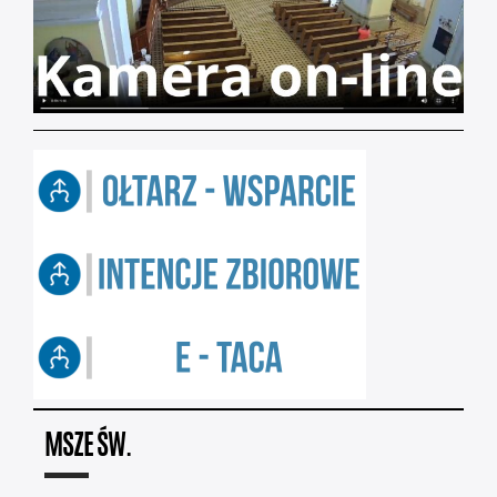
MSZE ŚW.