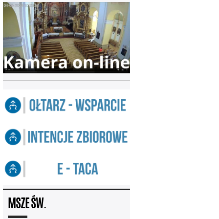
MSZE ŚW.