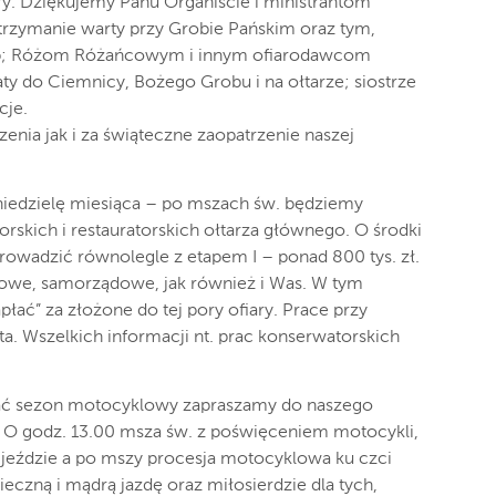
ry. Dziękujemy Panu Organiście i ministrantom
 trzymanie warty przy Grobie Pańskim oraz tym,
rób; Różom Różańcowym i innym ofiarodawcom
ty do Ciemnicy, Bożego Grobu i na ołtarze; siostrze
cje.
enia jak i za świąteczne zaopatrzenie naszej
I niedzielę miesiąca – po mszach św. będziemy
rskich i restauratorskich ołtarza głównego. O środki
prowadzić równolegle z etapem I – ponad 800 tys. zł.
wowe, samorządowe, jak również i Was. W tym
ać” za złożone do tej pory ofiary. Prace przy
ta. Wszelkich informacji nt. prac konserwatorskich
ąć sezon motocyklowy zapraszamy do naszego
. O godz. 13.00 msza św. z poświęceniem motocykli,
 jeździe a po mszy procesja motocyklowa ku czci
eczną i mądrą jazdę oraz miłosierdzie dla tych,