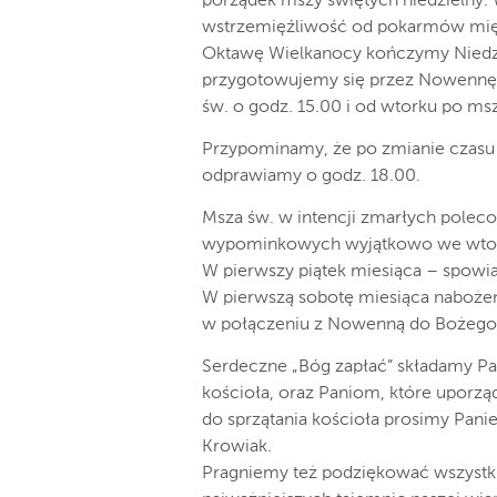
porządek mszy świętych niedzielny.
wstrzemięźliwość od pokarmów mię
Oktawę Wielkanocy kończymy Niedzie
przygotowujemy się przez Nowennę d
św. o godz. 15.00 i od wtorku po msz
Przypominamy, że po zmianie czasu 
odprawiamy o godz. 18.00.
Msza św. w intencji zmarłych pole
wypominkowych wyjątkowo we wtorek
W pierwszy piątek miesiąca – spowia
W pierwszą sobotę miesiąca nabożeń
w połączeniu z Nowenną do Bożego M
Serdeczne „Bóg zapłać” składamy Pan
kościoła, oraz Paniom, które uporz
do sprzątania kościoła prosimy Pani
Krowiak.
Pragniemy też podziękować wszystki