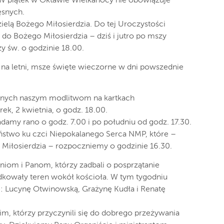
 W piątek w Oktawie Wielkanocy nie obowiązuje
snych.
lą Bożego Miłosierdzia. Do tej Uroczystości
o Bożego Miłosierdzia – dziś i jutro po mszy
y św. o godzinie 18.00.
na letni, msze święte wieczorne w dni powszednie
conych naszym modlitwom na kartkach
, 2 kwietnia, o godz. 18.00.
damy rano o godz. 7.00 i po południu od godz. 17.30.
stwo ku czci Niepokalanego Serca NMP, które –
iłosierdzia – rozpoczniemy o godzinie 16.30.
iom i Panom, którzy zadbali o posprzątanie
ądkowały teren wokół kościoła. W tym tygodniu
e: Lucynę Otwinowską, Grażynę Kudła i Renatę
m, którzy przyczynili się do dobrego przeżywania