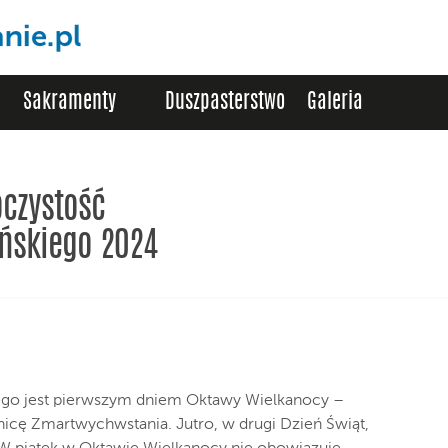
Sakramenty
Duszpasterstwo
Galeria
oczystość
ńskiego 2024
ego jest pierwszym dniem Oktawy Wielkanocy –
nicę Zmartwychwstania. Jutro, w drugi Dzień Świąt,