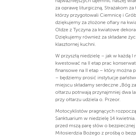
najważniejszych tajemnic naszej wia
za oprawę liturgiczną, Strażakom za
którzy przygotowali Ciemnicę i G
dziękujemy za złożone ofiary na kwia
Oldze z Tyczyna za kwiatowe dekora
Dziękujemy również za składane życz
klasztornej kuchni.
W przyszłą niedzielę – jak w każdą 
kwestować na II etap prac konserwato
finansowe na II etap – który można 
– będziemy prosić instytucje państ
miejscu składamy serdeczne „Bóg zapł
ołtarzu potrwają przynajmniej dwa la
przy ołtarzu udziela o. Przeor.
Motocyklistów pragnących rozpocz
Sanktuarium w niedzielę 14 kwietnia
przed mszą parę słów o bezpiecznej
Miłosierdzia Bożego z prośbą o bezpi