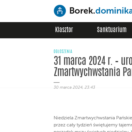
Klasztor
Sanktuarium
OGŁOSZENIA
31 marca 2024 r. – ur
Zmartwychwstania Pa
30 marca 2024, 23:43
Niedziela Zmartwychwstania Pański
przez cały tydzień świętujemy tajem