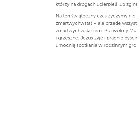
którzy na drogach ucierpieli lub zgi
Na ten świąteczny czas życzymy nie 
zmartwychwstał – ale przede wszyst
zmartwychwstaniem. Pozwólmy Mu p
i grzeszne. Jezus żyje i pragnie byśc
umocnią spotkania w rodzinnym gron