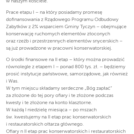
w naszym kościele.
Prace etapu I – na który posiadamy promesę
dofinansowania z Rządowego Programu Odbudowy
Zabytków z 2% wsparciem Gminy Tyczyn – obejmujące
konserwację ruchomych elementów złoconych
oraz rzeźb i przestrzennych elementów snycerskich –
są już prowadzone w pracowni konserwatorskiej.
O środki finansowe na II etap – który można prowadzić
równolegle z etapem I – ponad 800 tys. zł. – będziemy
prosić instytucje państwowe, samorządowe, jak również
i Was.
W tym miejscu składamy serdeczne „Bóg zapłać”
za złożone do tej pory ofiary i te złożone podczas
kwesty i te złożone na konto klasztorne.
W każdą I niedzielę miesiąca – po mszach
św. kwestujemy na II etap prac konserwatorskich
i restauratorskich ołtarza głównego.
Ofiary n II etap prac konserwatorskich i restauratorskich