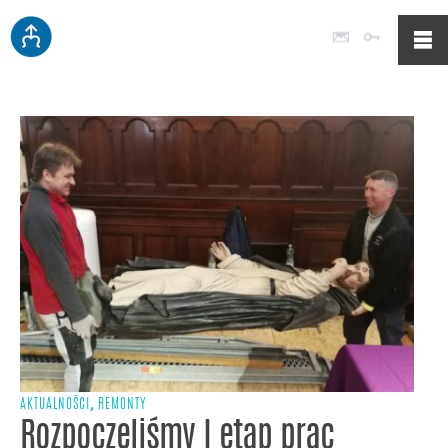
Poczta
Logowan
,
AKTUALNOŚCI
REMONTY
Rozpoczęliśmy I etap prac