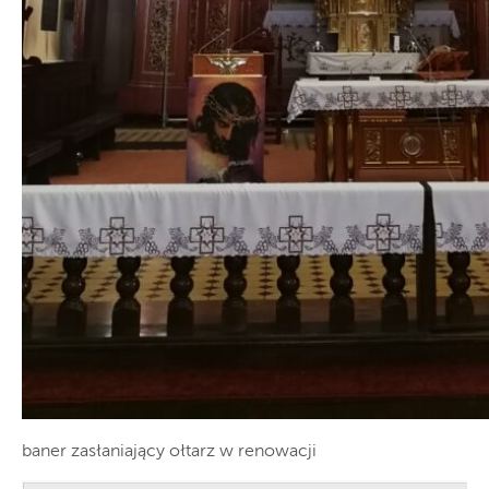
baner zasłaniający ołtarz w renowacji