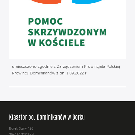
umieszczono zgodnie z Zarządzeniem Prowincjała Polskiej
Prowincji Dominikanów z dn. 1.09.2022 r.
Klasztor oo. Dominikanów w Borku
Borek Stary 426
36-020 TYCZYN