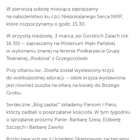
W pierwszą sobotę miesiąca zapraszamy
na nabożeństwo ku czci Niepokalanego Serca NMP,
które rozpoczynamy o godz. 15.30.
W przyszłą niedzielę, 3 marca, po Gorzkich Żalach (ok.
16.30) – zapraszamy na Misterium Męki Pańskiej
w wykonaniu znanej na terenie Podkarpacia Grupy
Teatralnej „Rodzina” z Grzegorzówki.
Przy ołtarzu św. Józefa został wystawiony krzyż
do wielkopostnej adoracji – obok krzyża wystawiona
jest również puszka na ofiarę na kwiaty do Bożego
Grobu.
Serdeczne „Bóg zapłać” składamy Paniom i Panu,
którzy zadbali o posprzątanie kościoła. W tym tygodniu
o sprzątanie prosimy Panie: Barbarę Szela, Elżbietę
Szczęch i Barbarę Zawiło.
Rozliczających się z Urzędem Skarbowym zachęcamy