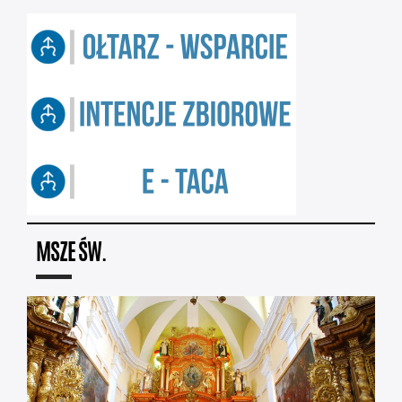
MSZE ŚW.