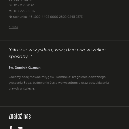
tel. 017 230 20 61
tel. 017 229 80 16
Nr rachunku: 46 1020 4405 0000 2802 0245 2373
e-mail
"Głoście wszystkim, wszędzie i na wszelkie
sposoby. "
Św. Dominik Guzman
Chcemy podejmować misję św. Dominika: pragnienie odważnego
głoszenia Boga, budowanie życia we wspólnocie oraz poszukiwania
prawdy w świecie.
Znajdź nas