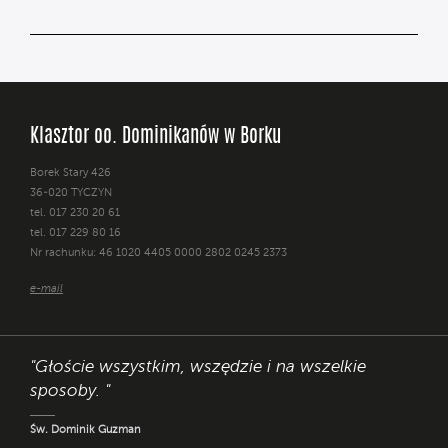
Klasztor oo. Dominikanów w Borku
Borek Stary 426
36-020 TYCZYN
tel. 017 230 20 61
tel. 017 229 80 16
Nr rachunku: 46 1020 4405 0000 2802 0245 2373
e-mail
"Głoście wszystkim, wszędzie i na wszelkie
sposoby. "
Św. Dominik Guzman