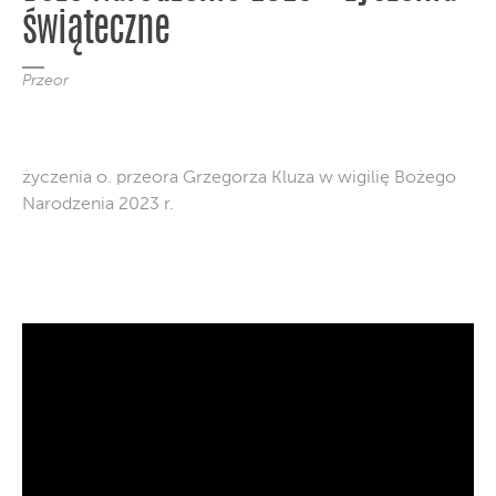
świąteczne
Przeor
życzenia o. przeora Grzegorza Kluza w wigilię Bożego
Narodzenia 2023 r.