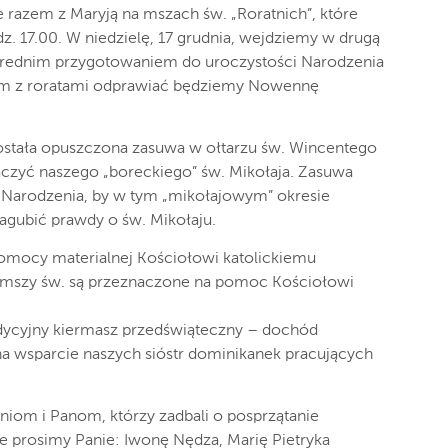
azem z Maryją na mszach św. „Roratnich”, które
 17.00. W niedzielę, 17 grudnia, wejdziemy w drugą
ośrednim przygotowaniem do uroczystości Narodzenia
zem z roratami odprawiać będziemy Nowennę
ostała opuszczona zasuwa w ołtarzu św. Wincentego
aczyć naszego „boreckiego” św. Mikołaja. Zasuwa
 Narodzenia, by w tym „mikołajowym” okresie
agubić prawdy o św. Mikołaju.
omocy materialnej Kościołowi katolickiemu
o mszy św. są przeznaczone na pomoc Kościołowi
adycyjny kiermasz przedświąteczny – dochód
na wsparcie naszych sióstr dominikanek pracujących
iom i Panom, którzy zadbali o posprzątanie
ie prosimy Panie: Iwonę Nędza, Marię Pietryka