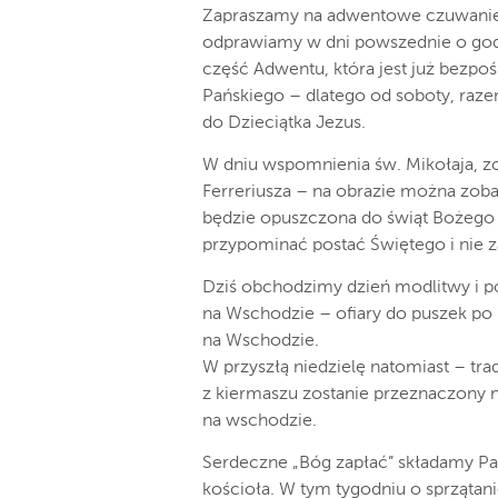
Zapraszamy na adwentowe czuwanie r
odprawiamy w dni powszednie o godz.
część Adwentu, która jest już bezp
Pańskiego – dlatego od soboty, ra
do Dzieciątka Jezus.
W dniu wspomnienia św. Mikołaja, z
Ferreriusza – na obrazie można zob
będzie opuszczona do świąt Bożego
przypominać postać Świętego i nie z
Dziś obchodzimy dzień modlitwy i p
na Wschodzie – ofiary do puszek p
na Wschodzie.
W przyszłą niedzielę natomiast – tr
z kiermaszu zostanie przeznaczony 
na wschodzie.
Serdeczne „Bóg zapłać” składamy Pan
kościoła. W tym tygodniu o sprzątan