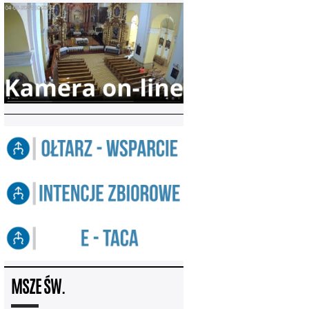
MSZE ŚW.