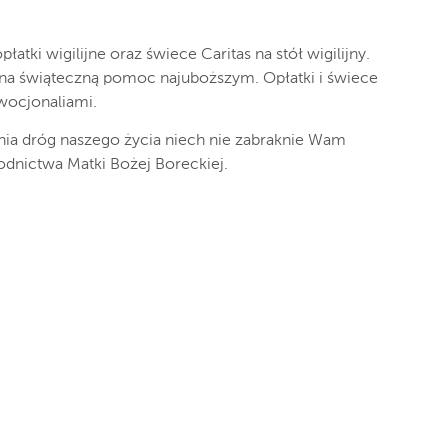
atki wigilijne oraz świece Caritas na stół wigilijny.
na świąteczną pomoc najuboższym. Opłatki i świece
wocjonaliami.
ia dróg naszego życia niech nie zabraknie Wam
odnictwa Matki Bożej Boreckiej.