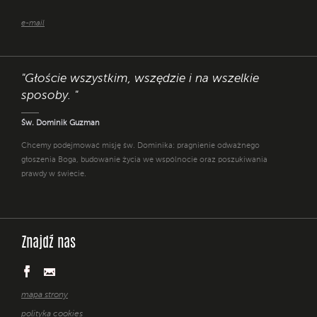
e-mail
"Głoście wszystkim, wszędzie i na wszelkie
sposoby. "
Św. Dominik Guzman
Chcemy podejmować misję św. Dominika: pragnienie odważnego
głoszenia Boga, budowanie życia we wspólnocie oraz poszukiwania
prawdy w świecie.
Znajdź nas
mapa strony
polityka cookies