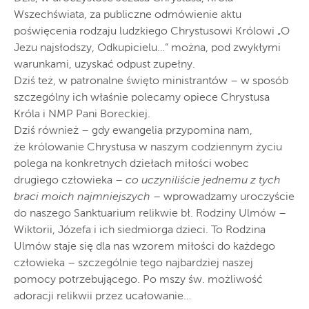
Wszechświata, za publiczne odmówienie aktu
poświęcenia rodzaju ludzkiego Chrystusowi Królowi „O
Jezu najsłodszy, Odkupicielu…” można, pod zwykłymi
warunkami, uzyskać odpust zupełny.
Dziś też, w patronalne święto ministrantów – w sposób
szczególny ich właśnie polecamy opiece Chrystusa
Króla i NMP Pani Boreckiej.
Dziś również – gdy ewangelia przypomina nam,
że królowanie Chrystusa w naszym codziennym życiu
polega na konkretnych dziełach miłości wobec
drugiego człowieka –
co uczyniliście jednemu z tych
braci moich najmniejszych
– wprowadzamy uroczyście
do naszego Sanktuarium relikwie bł. Rodziny Ulmów –
Wiktorii, Józefa i ich siedmiorga dzieci. To Rodzina
Ulmów staje się dla nas wzorem miłości do każdego
człowieka – szczególnie tego najbardziej naszej
pomocy potrzebującego. Po mszy św. możliwość
adoracji relikwii przez ucałowanie…