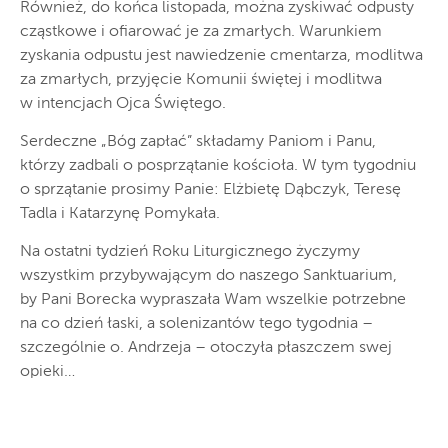
Również, do końca listopada, można zyskiwać odpusty
cząstkowe i ofiarować je za zmarłych. Warunkiem
zyskania odpustu jest nawiedzenie cmentarza, modlitwa
za zmarłych, przyjęcie Komunii świętej i modlitwa
w intencjach Ojca Świętego.
Serdeczne „Bóg zapłać” składamy Paniom i Panu,
którzy zadbali o posprzątanie kościoła. W tym tygodniu
o sprzątanie prosimy Panie: Elżbietę Dąbczyk, Teresę
Tadla i Katarzynę Pomykała.
Na ostatni tydzień Roku Liturgicznego życzymy
wszystkim przybywającym do naszego Sanktuarium,
by Pani Borecka wypraszała Wam wszelkie potrzebne
na co dzień łaski, a solenizantów tego tygodnia –
szczególnie o. Andrzeja – otoczyła płaszczem swej
opieki…