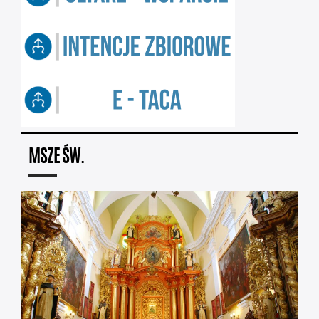
MSZE ŚW.