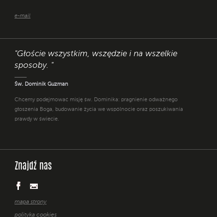
e-mail
"Głoście wszystkim, wszędzie i na wszelkie
sposoby. "
Św. Dominik Guzman
Chcemy podejmować misję św. Dominika: pragnienie odważnego
głoszenia Boga, budowanie życia we wspólnocie oraz poszukiwania
prawdy w świecie.
Znajdź nas
mapa strony
polityka cookies