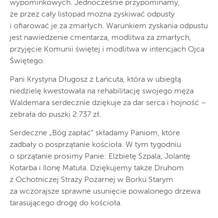
wypominkowych. Jednocześnie przypominamy,
że przez cały listopad można zyskiwać odpusty
i ofiarować je za zmarłych. Warunkiem zyskania odpustu
jest nawiedzenie cmentarza, modlitwa za zmarłych,
przyjęcie Komunii świętej i modlitwa w intencjach Ojca
Świętego.
Pani Krystyna Długosz z Łańcuta, która w ubiegłą
niedzielę kwestowała na rehabilitację swojego męża
Waldemara serdecznie dziękuje za dar serca i hojność –
zebrała do puszki 2.737 zł.
Serdeczne „Bóg zapłać” składamy Paniom, które
zadbały o posprzątanie kościoła. W tym tygodniu
o sprzątanie prosimy Panie: Elżbietę Szpala, Jolantę
Kotarba i Ilonę Matuła. Dziękujemy także Druhom
z Ochotniczej Straży Pożarnej w Borku Starym
za wczorajsze sprawne usunięcie powalonego drzewa
tarasującego drogę do kościoła.