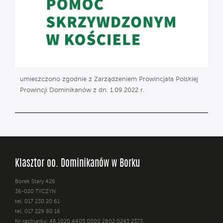
umieszczono zgodnie z Zarządzeniem Prowincjała Polskiej
Prowincji Dominikanów z dn. 1.09.2022 r.
Klasztor oo. Dominikanów w Borku
Borek Stary 426
36-020 TYCZYN
tel. 017 230 20 61
tel. 017 229 80 16
Nr rachunku: 46 1020 4405 0000 2802 0245 2373