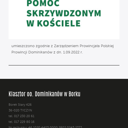
umieszczono zgodnie z Zarządzeniem Prowincjała Polskiej
Prowincji Dominikanów z dn. 1.09.2022 r.
Klasztor oo. Dominikanów w Borku
Borek Stary 426
36-020 TYCZYN
tel. 017 230 20 61
tel. 017 229 80 16
Nr rachunku: 46 1020 4405 0000 2802 0245 2373