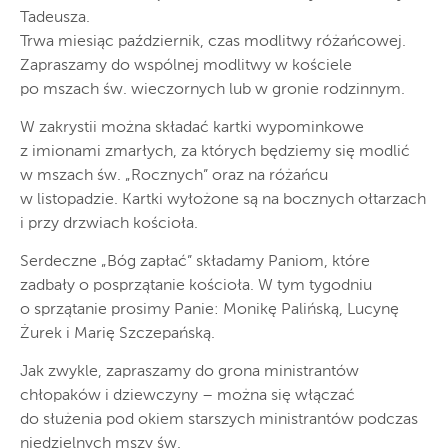
Tadeusza.
Trwa miesiąc październik, czas modlitwy różańcowej.
Zapraszamy do wspólnej modlitwy w kościele
po mszach św. wieczornych lub w gronie rodzinnym.
W zakrystii można składać kartki wypominkowe
z imionami zmarłych, za których będziemy się modlić
w mszach św. „Rocznych” oraz na różańcu
w listopadzie. Kartki wyłożone są na bocznych ołtarzach
i przy drzwiach kościoła.
Serdeczne „Bóg zapłać” składamy Paniom, które
zadbały o posprzątanie kościoła. W tym tygodniu
o sprzątanie prosimy Panie: Monikę Palińską, Lucynę
Żurek i Marię Szczepańską.
Jak zwykle, zapraszamy do grona ministrantów
chłopaków i dziewczyny – można się włączać
do służenia pod okiem starszych ministrantów podczas
niedzielnych mszy św.