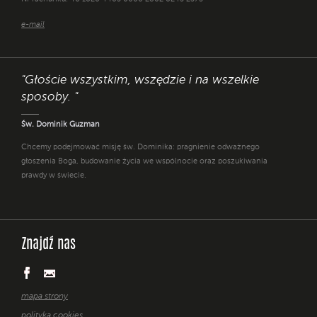
e-mail
"Głoście wszystkim, wszędzie i na wszelkie
sposoby. "
Św. Dominik Guzman
Chcemy podejmować misję św. Dominika: pragnienie odważnego
głoszenia Boga, budowanie życia we wspólnocie oraz poszukiwania
prawdy w świecie.
Znajdź nas
mapa strony
polityka cookies