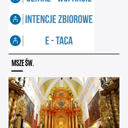
MSZE ŚW.