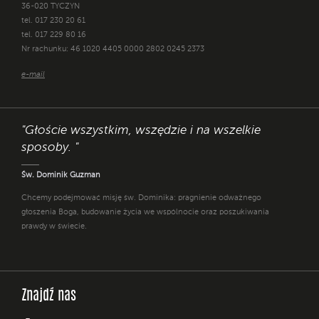
36-020 TYCZYN
tel. 017 230 20 61
tel. 017 229 80 16
Nr rachunku: 46 1020 4405 0000 2802 0245 2373
e-mail
"Głoście wszystkim, wszędzie i na wszelkie
sposoby. "
Św. Dominik Guzman
Chcemy podejmować misję św. Dominika: pragnienie odważnego
głoszenia Boga, budowanie życia we wspólnocie oraz poszukiwania
prawdy w świecie.
Znajdź nas