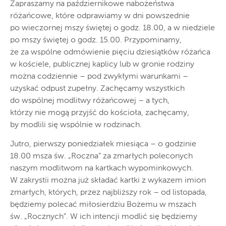
Zapraszamy na październikowe nabożeństwa
różańcowe, które odprawiamy w dni powszednie
po wieczornej mszy świętej o godz. 18.00, a w niedziele
po mszy świętej o godz. 15.00. Przypominamy,
że za wspólne odmówienie pięciu dziesiątków różańca
w kościele, publicznej kaplicy lub w gronie rodziny
można codziennie – pod zwykłymi warunkami –
uzyskać odpust zupełny. Zachęcamy wszystkich
do wspólnej modlitwy różańcowej – a tych,
którzy nie mogą przyjść do kościoła, zachęcamy,
by modlili się wspólnie w rodzinach.
Jutro, pierwszy poniedziałek miesiąca – o godzinie
18.00 msza św. „Roczna” za zmarłych poleconych
naszym modlitwom na kartkach wypominkowych.
W zakrystii można już składać kartki z wykazem imion
zmarłych, których, przez najbliższy rok – od listopada,
będziemy polecać miłosierdziu Bożemu w mszach
św. „Rocznych”. W ich intencji modlić się będziemy