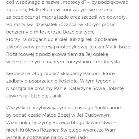
coś wspólnego z nazwą „motocykl” – by podziękować
za opiekę Matki Bożej w kończącym się sezonie;
za bezpieczną i mądrą jazdę oraz szczęśliwe powroty.
Po mszy św. dziesiątek różańca, w którym prosić
będziemy o miłosierdzie Boże dla tych,
którzy na drogach ucierpieli lub zginęli. Spotkanie
zakończymy procesją motocyklową ku czci Matki Bożej
Różańcowej z podziękowaniem za Jej opiekę
w bezpiecznym i mądrym korzystaniu z motocykla.
Serdeczne „Bóg zapłać” składamy Paniom, które
zadbały o posprzątanie kościoła. W tym tygodniu
o sprzątanie prosimy Panie: Katarzynę Sowa, Jolantę
Jaworską i Elżbietę Janik.
Wszystkim przybywającym do naszego Sanktuarium,
by oddać cześć Matce Bożej w Jej Cudownym
Wizerunku życzymy Bożego błogosławieństwa –
niech Królowa Różańca Świętego wyprasza Wam
wszelkie potrzebne na co dzień łaski…