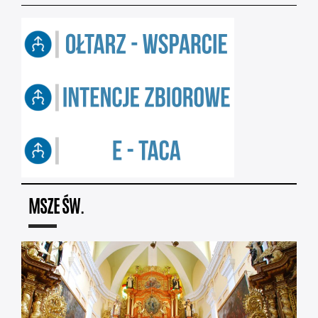
MSZE ŚW.