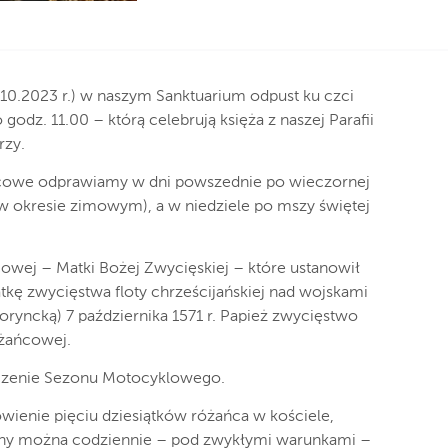
.10.2023 r.) w naszym Sanktuarium odpust ku czci
dz. 11.00 – którą celebrują księża z naszej Parafii
rzy.
cowe odprawiamy w dni powszednie po wieczornej
 w okresie zimowym), a w niedziele po mszy świętej
owej – Matki Bożej Zwycięskiej – które ustanowił
tkę zwycięstwa floty chrześcijańskiej nad wojskami
oryncką) 7 października 1571 r. Papież zwycięstwo
óżańcowej.
czenie Sezonu Motocyklowego.
enie pięciu dziesiątków różańca w kościele,
dziny można codziennie – pod zwykłymi warunkami –