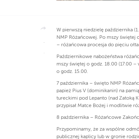
W pierwszą niedzielę października (1
NMP Różańcowej. Po mszy świętej o go
– różańcowa procesja do pięciu ołta
Październikowe nabożeństwa różań
mszy świętej o godz. 18.00 (17.00 –
o godz. 15.00.
7 października – święto NMP Różańc
papież Pius V (dominikanin) na pamią
tureckimi pod Lepanto (nad Zatoką K
przypisał Matce Bożej i modlitwie r
8 października – Różańcowe Zakoń
Przypominamy, że za wspólne odmówi
publicznej kaplicy lub w gronie ro