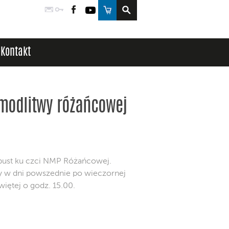
Poczta
Logowanie
Facebook
YouTube
Sklep
Kontakt
 modlitwy różańcowej
dpust ku czci NMP Różańcowej.
w dni powszednie po wieczornej
więtej o godz. 15.00.