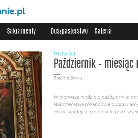
Sakramenty
Duszpasterstwo
Galeria
AKTUALNOŚCI
Październik – miesiąc
Bracia z Borku
W pierwszą niedzielę października o
Nabożeństwa różańcowe odprawiamy 
mszy świętej, a w niedziele po mszy ś