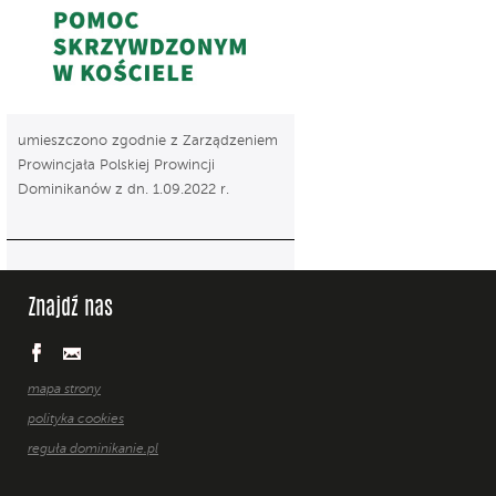
umieszczono zgodnie z Zarządzeniem
Prowincjała Polskiej Prowincji
Dominikanów z dn. 1.09.2022 r.
Znajdź nas
mapa strony
polityka cookies
reguła dominikanie.pl