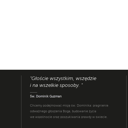
"Głoście wszystkim, wszędzie
i na wszelkie sposoby. "
Św. Dominik Guzman
Chcemy podejmować misję św. Dominika: pragnienie
odważnego głoszenia Boga, budowanie życia
we wspólnocie oraz poszukiwania prawdy w świecie.