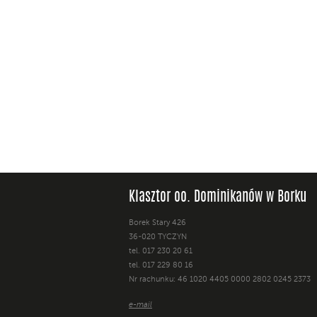
Klasztor oo. Dominikanów w Borku
Borek Stary 426
36-020 TYCZYN
tel. 017 230 20 61
tel. 017 229 80 16
Nr rachunku: 46 1020 4405 0000 2802 0245 2373
e-mail