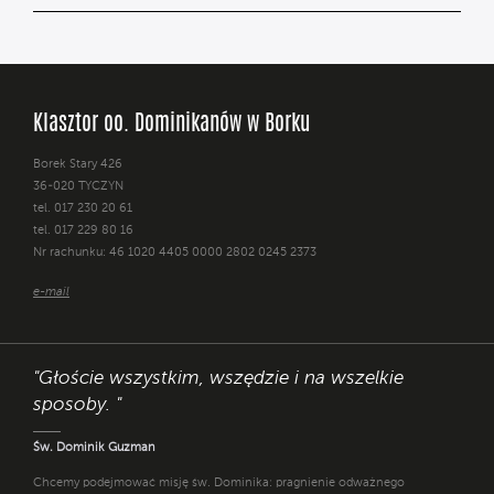
Klasztor oo. Dominikanów w Borku
Borek Stary 426
36-020 TYCZYN
tel. 017 230 20 61
tel. 017 229 80 16
Nr rachunku: 46 1020 4405 0000 2802 0245 2373
e-mail
"Głoście wszystkim, wszędzie i na wszelkie
sposoby. "
Św. Dominik Guzman
Chcemy podejmować misję św. Dominika: pragnienie odważnego