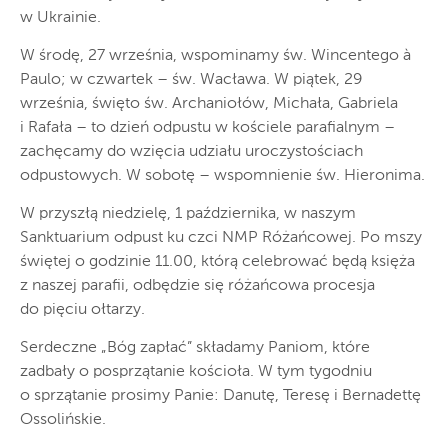
w Ukrainie.
W środę, 27 września, wspominamy św. Wincentego à
Paulo; w czwartek – św. Wacława. W piątek, 29
września, święto św. Archaniołów, Michała, Gabriela
i Rafała – to dzień odpustu w kościele parafialnym –
zachęcamy do wzięcia udziału uroczystościach
odpustowych. W sobotę – wspomnienie św. Hieronima.
W przyszłą niedzielę, 1 października, w naszym
Sanktuarium odpust ku czci NMP Różańcowej. Po mszy
świętej o godzinie 11.00, którą celebrować będą księża
z naszej parafii, odbędzie się różańcowa procesja
do pięciu ołtarzy.
Serdeczne „Bóg zapłać” składamy Paniom, które
zadbały o posprzątanie kościoła. W tym tygodniu
o sprzątanie prosimy Panie: Danutę, Teresę i Bernadettę
Ossolińskie.