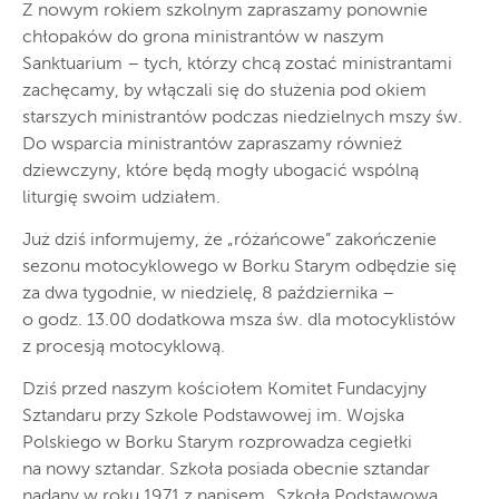
Z nowym rokiem szkolnym zapraszamy ponownie
chłopaków do grona ministrantów w naszym
Sanktuarium – tych, którzy chcą zostać ministrantami
zachęcamy, by włączali się do służenia pod okiem
starszych ministrantów podczas niedzielnych mszy św.
Do wsparcia ministrantów zapraszamy również
dziewczyny, które będą mogły ubogacić wspólną
liturgię swoim udziałem.
Już dziś informujemy, że „różańcowe” zakończenie
sezonu motocyklowego w Borku Starym odbędzie się
za dwa tygodnie, w niedzielę, 8 października –
o godz. 13.00 dodatkowa msza św. dla motocyklistów
z procesją motocyklową.
Dziś przed naszym kościołem Komitet Fundacyjny
Sztandaru przy Szkole Podstawowej im. Wojska
Polskiego w Borku Starym rozprowadza cegiełki
na nowy sztandar. Szkoła posiada obecnie sztandar
nadany w roku 1971 z napisem „Szkoła Podstawowa